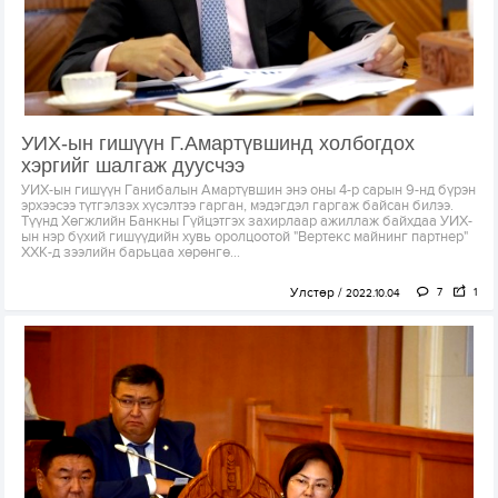
УИХ-ын гишүүн Г.Амартүвшинд холбогдох
хэргийг шалгаж дуусчээ
УИХ-ын гишүүн Ганибалын Амартүвшин энэ оны 4-р сарын 9-нд бүрэн
эрхээсээ түтгэлзэх хүсэлтээ гарган, мэдэгдэл гаргаж байсан билээ.
Түүнд Хөгжлийн Банкны Гүйцэтгэх захирлаар ажиллаж байхдаа УИХ-
ын нэр бүхий гишүүдийн хувь оролцоотой "Вертекс майнинг партнер"
ХХК-д зээлийн барьцаа хөрөнгө...
Улстөр
7
1
2022.10.04