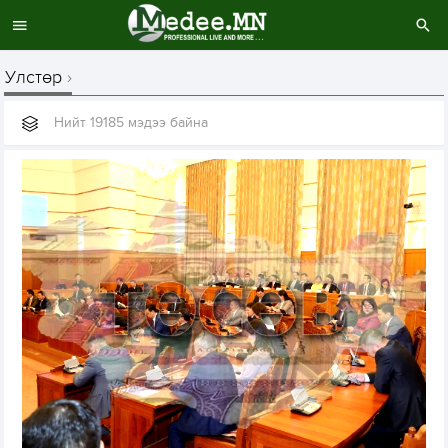
Улстөр
Нийт 19185 мэдээ байна