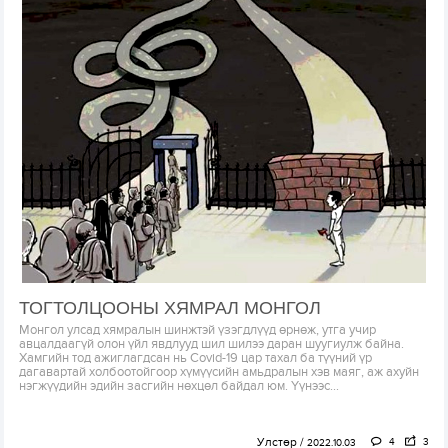
ТОГТОЛЦООНЫ ХЯМРАЛ МОНГОЛ
Монгол улсад хямралын шинжтэй үзэгдлүүд өрнөж, утга учир
авцалдаагүй олон үйл явдлууд шил шилээ даран шуугиулж байна.
Хамгийн тод ажиглагдсан нь Covid-19 цар тахал ба түүний үр
дагавартай холбоотойгоор хүмүүсийн амьдралын хэв маяг, аж ахуйн
нэгжүүдийн эдийн засгийн нөхцөл байдал юм. Үүнээс...
Улстөр
4
3
2022.10.03