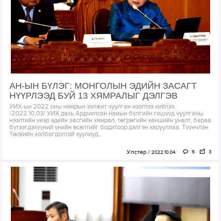
АН-ЫН БҮЛЭГ: МОНГОЛЫН ЭДИЙН ЗАСАГТ
НҮҮРЛЭЭД БУЙ 13 ХЯМРАЛЫГ ДЭЛГЭВ
УИХ-ын 2022 оны намрын ээлжит чуулган нээлтээ хийлээ.
/2022.10.03/ УИХ дахь Ардчилсан намын бүлгийн гишүүд чуулганы
нээлтийн үеэр эдийн засгийн хямрал, төгрөгийн ханшийн уналт, бараа
бүтээгдэхүүний үнийн өсөлтийг бодитоор дэлгэн харууллаа. Түүнчлэн
Төсвийн холбогдолтой хуулиуд...
Улстөр
6
3
2022.10.04