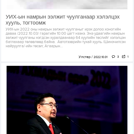
УИХ-ын намрын ээлжит чуулганаар хэлэлцэх
хууль, тогтоомж
УИХ-ын 2022 оны намрын ээлжит чуулганыг ирэх долоо хоногийн
даваа /2022.10.03/ гарагийн 10:00 цагт нээнэ. Энэ удаагийн намрын
ээлжит чуулганы нэгдсэн хуралдаанаар 64 хуулийн төслийг хэлэлцэн
батлахаар төлөвлөөд байна. Автотээврийн тухай хууль /Шинэчилсэн
найруулга/-ийн төсөл; Агаарын...
Улстөр
3
1
2022.10.01