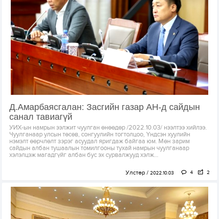
Д.Амарбаясгалан: Засгийн газар АН-д сайдын
санал тавиагүй
УИХ-ын намрын ээлжит чуулган өнөөдөр /2022.10.03/ нээлтээ хийлээ.
Чуулганаар улсын төсөв, сонгуулийн тогтолцоо, Үндсэн хуулийн
нэмэлт өөрчлөлт зэрэг асуудал яригдаж байгаа юм. Мөн зарим
сайдын албан тушаалын томилгооны тухай намрын чуулганаар
хэлэлцэж магадгүйг албан бус эх сурвалжууд хэлж...
Улстөр
4
2
2022.10.03