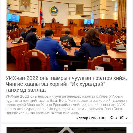
УИХ-ын 2022 оны намрын чуулган нээлтээ хийж,
Чингис хааны эш хөргийг "Их хуралдай"
танхимд заллаа
УИХ-ын 2022 оны намрын чуулган өнөөдөр нээлтээ хийлээ. УИХ-ын
чуулганы нээлтийн эхэнд Эзэн Богд Чингис хааны эш хөргийг дээдлэн
залах тухай Монгол Улсын Ерөнхийлөгчийн зарлигийг сонсгож, УИХ-
ын нэгдсэн хуралдааны "Их хуралдай" танхимын хойморт Эзэн Богд
Чингис хааны эш хөргийг "Алтан бие минь...
Улстөр
3
2
2022.10.03