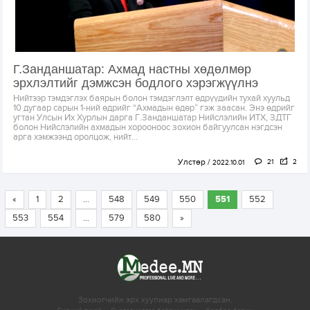
Г.Занданшатар: Ахмад настны хөдөлмөр
эрхлэлтийг дэмжсэн бодлого хэрэгжүүлнэ
Нийтээр тэмдэглэх баярын болон тэмдэглэлт өдрүүдийн тухай хуульд
10 дугаар сарын 1-ний өдрийг “Ахмадын өдөр” гэж заасан. Энэ өдрийг
угтан Улсын Их Хурлын дарга Г.Занданшатар Нийслэлийн ИТХ, ЗДТГ
болон Нийслэлийн ахмадын хорооноос зохион байгуулсан нэгдсэн
арга хэмжээнд оролцож, нийт...
Улстөр
21
2
2022.10.01
«
1
2
...
548
549
550
551
552
553
554
...
579
580
»
Зохиогчийн эрх хуулиар хамгаалагдсан.