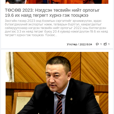
ТӨСӨВ 2023: Нэгдсэн төсвийн нийт орлогыг
19.6 их наяд төгрөгт хүрнэ гэж тооцжээ
Засгийн газар 2023 онд боомтын сэргэлтийг эрчимжүүлэн, эрдэс
бүтээгдэхүүний экспортыг нэмж, татварын бүртгэл, хамрагдалтыг
сайжруулснаар нэгдсэн төсвийн нийт орлогыг 2022 оны батлагдсан
дүнгээс 3.3 их наяд төгрөг буюу 20.4 хувиар нэмэгдүүлэн 19.6 их наяд
төгрөгт хүрнэ гэж тооцжээ. Үүнээс...
Улстөр
1
1
2022.10.04