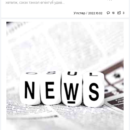
хөтөлж, сэхэх тэнхэл өгөхгүй удав...
Улстөр
18
3
2022.10.02