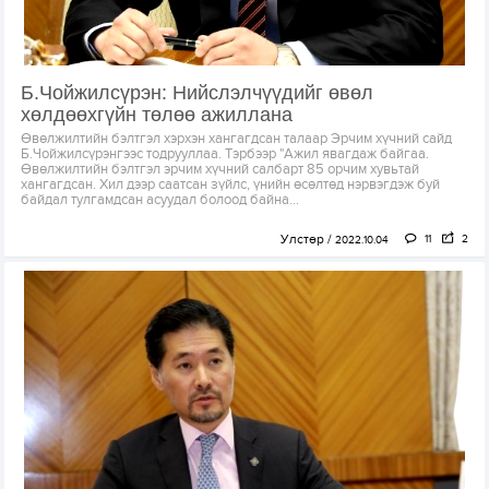
Б.Чойжилсүрэн: Нийслэлчүүдийг өвөл
хөлдөөхгүйн төлөө ажиллана
Өвөлжилтийн бэлтгэл хэрхэн хангагдсан талаар Эрчим хүчний сайд
Б.Чойжилсүрэнгээс тодрууллаа. Тэрбээр "Ажил явагдаж байгаа.
Өвөлжилтийн бэлтгэл эрчим хүчний салбарт 85 орчим хувьтай
хангагдсан. Хил дээр саатсан зүйлс, үнийн өсөлтөд нэрвэгдэж буй
байдал тулгамдсан асуудал болоод байна...
Улстөр
11
2
2022.10.04