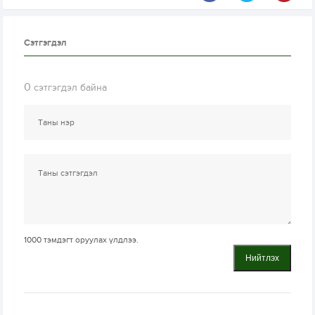
Сэтгэгдэл
0
сэтгэгдэл байна
1000
тэмдэгт оруулах үлдлээ.
Нийтлэх