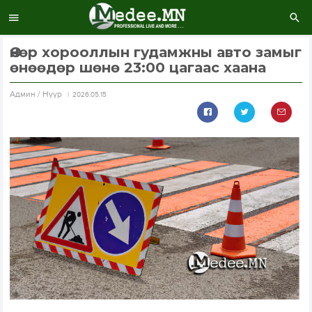
Өнөр хорооллын гудамжны авто замыг
өнөөдөр шөнө 23:00 цагаас хаана
Aдмин / Нүүр
2026.05.15