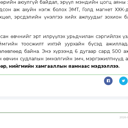
өрийн аюулгүй байдал, эрүүл мэндийн цогц аяны 
дсон аж ахуйн нэгж болох ЭМТ, Голд магнет ХХК-
цөл, эрсдэлийн үнэлгээ хийх ажлуудыг зохион б
сан өвчнийг эрт илрүүлэх урьдчилан сэргийлэх үз
аймгийн тоосжилт ихтэй уурхайн бүсэд ажиллад
өлөвлөөд байна. Энэ хүрээнд 6 дугаар сард 500 а
н өвчин судлалын эмнэлгийн эмч, мэргэжилтнүүд 
лмөр, нийгмийн хамгааллын яамнаас мэдээллээ.
2026-