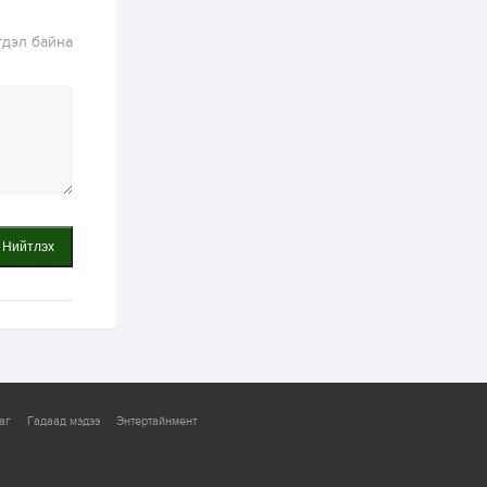
ААН-үүдийн дансыг
битүүмжлэхгүй
гдэл байна
1 өдөр
1
0
Нөөцийн махны
худалдаа,
борлуулалтыг
нээлттэй ил тод
болгоно
2 өдөр
0
0
ЗГ: Автобензин,
дизель түлшний
онцгой албан
татварыг тэглэлээ
Нийтлэх
2 өдөр
3
0
З.Мэндсайхан:
Хүнсний нөөцийг
бэлтгэх агуулах,
зоорь бэлтгэх ААН-
үүдэд хөнгөлөлттэй
зээл олгоно
2 өдөр
1
0
аг
Гадаад мэдээ
Энтертайнмент
Европ дахь
монголчуудын
соёлын наадам
боллоо