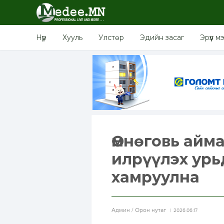
Нүүр
Хууль
Улстөр
Эдийн засаг
Эрүүл м
Өмнөговь айм
илрүүлэх урь
хамруулна
Aдмин / Орон нутаг
2026.06.17