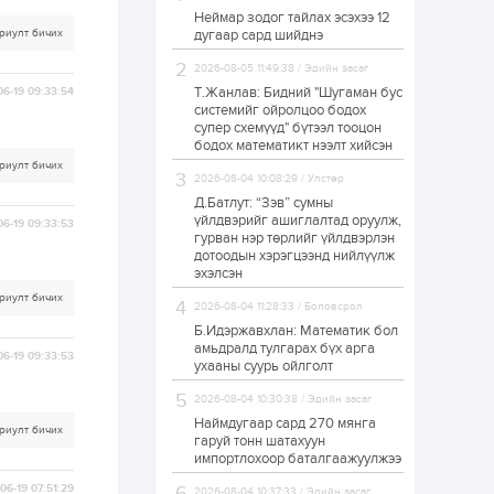
Неймар зодог тайлах эсэхээ 12
Н.Номтойбаяр:
риулт бичих
дугаар сард шийднэ
Аймгуудад
тулгамдаж буй
асуудлуудыг долоо
2026-08-05 11:49:38 / Эдийн засаг
хоног бүр Засгийн
Т.Жанлав: Бидний "Шугаман бус
06-19 09:33:54
газрын...
системийг ойролцоо бодох
22 цаг
0
0
супер схемүүд" бүтээл тооцон
УИХ-ын дарга
бодох математикт нээлт хийсэн
С.Бямбацогт төрийг
риулт бичих
төлөөлөн Сутай
2026-08-04 10:08:29 / Улстөр
хайрхны тэнгэрийг
тахих төрийн
Д.Батлут: “Зэв” сумны
тахилгад оролцлоо
үйлдвэрийг ашиглалтад оруулж,
06-19 09:33:53
22 цаг
2
0
гурван нэр төрлийг үйлдвэрлэн
дотоодын хэрэгцээнд нийлүүлж
“Хотын дарга сонсож
байна” 150150 тусгай
эхэлсэн
дугаарыг
риулт бичих
наймдугаар сарын
2026-08-04 11:28:33 / Боловсрол
14-нөөс ажиллуулж...
Б.Идэржавхлан: Математик бол
22 цаг
0
0
амьдралд тулгарах бүх арга
06-19 09:33:53
ухааны суурь ойлголт
“Чингис хаан” олон
улсын нисэх буудал
2026-08-04 10:30:38 / Эдийн засаг
руу нийтийн тээврийн
автобус 24 цагаар
Наймдугаар сард 270 мянга
риулт бичих
үйлчилж байна
гаруй тонн шатахуун
импортлохоор баталгаажуулжээ
1 өдөр
1
0
06-19 07:51:29
Нийслэлийн
2026-08-04 10:37:33 / Эдийн засаг