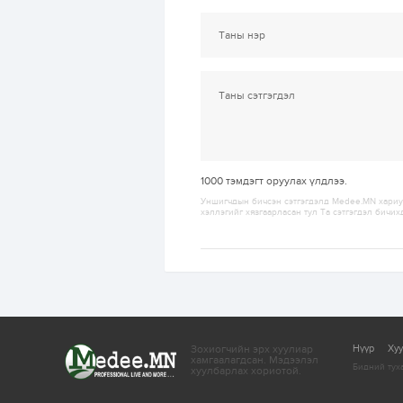
1000
тэмдэгт оруулах үлдлээ.
Уншигчдын бичсэн сэтгэгдэлд Medee.MN хариуц
хэллэгийг хязгаарласан тул Та сэтгэгдэл бичих
Зохиогчийн эрх хуулиар
Нүүр
Ху
хамгаалагдсан.
Мэдээлэл
Бидний тух
хуулбарлах хориотой.