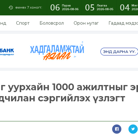
06
05
04
Пүрэв
Лхагва
Мяг
өмнөх 7 хоногт:
2026-08-06
2026-08-05
202
энд
Спорт
Боловсрол
Орон нутаг
Гадаад мэдэ
аг уурхайн 1000 ажилтныг э
дчилан сэргийлэх үзлэгт