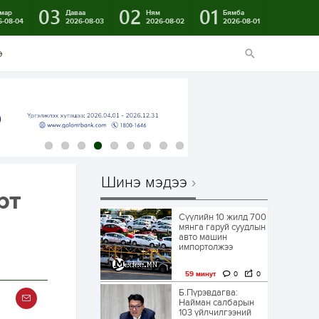
03
02
01
мар
Даваа
Ням
Бямба
6-08-04
2026-08-03
2026-08-02
2026-08-01
э
Шинэ мэдээ
рт
Сүүлийн 10 жилд 700
мянга гаруй суудлын
авто машин
импортолжээ
59 минут
0
0
Б.Пүрэвдагва:
Найман салбарын
103 үйлчилгээний