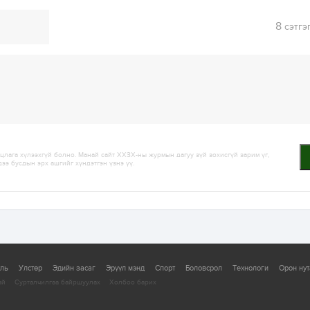
8
сэтгэ
лага хүлээхгүй болно. Манай сайт ХХЗХ-ны журмын дагуу зүй зохисгүй зарим үг,
дээ бусдын эрх ашгийг хүндэтгэн үзнэ үү.
уль
Улстөр
Эдийн засаг
Эрүүл мэнд
Спорт
Боловсрол
Технологи
Орон нут
ай
Сурталчилгаа байршуулах
Холбоо барих