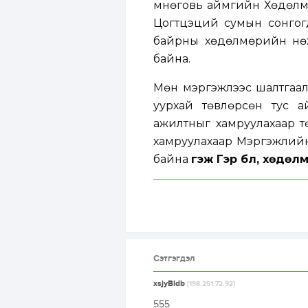
Өмнөговь аймгийн Хөдөлм
Цогтцэций сумын сонгог
байрны хөдөлмөрийн нөх
байна.
Мөн мэргэжлээс шалтгаал
уурхай төвлөрсөн тус 
ажилтныг хамруулахаар т
хамруулахаар Мэргэжлий
байна
гэж Гэр бүл, хөдө
Сэтгэгдэл
xsjyBldb
[198.251.72.92]
555