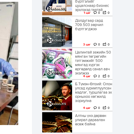
бүртгэлийг
цуцалснаар бизнес
эрхлэхэд таатай...
1 цаг
0
0
Долдугаар сард
709.503 зөрчил
бүртгэгджээ
3 цаг
0
0
Цалинтай ээжийн 50
мянган төгрөгийн
тэтгэмжийг 500
мянгад хүргэх
өргөдөлд санал авч
эхэлжээ
4 цаг
2
0
Б.Түмэн-Өлзий: Олон
улсад хуримтлуулсан
мэдлэг, туршлагаа эх
орныхоо хөгжилд
зориулна
4 цаг
0
0
Алтны үнэ дөрвөн
улирал дараалан
өсөж байна