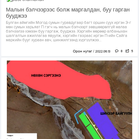
Малын бэлчээрээс болж маргалдан, буу гарган
бууджээ
Булган аймгийн Могод сумын гуравдугаар багт оршин суух иргэн Э-г
мөн сумын харьяат П гэгч нь малын бэлчээрт зөвшөөрөлгүй малаа
бэлчээлээ хэмээн буу гаргаж, бууджээ. Хэргийн мөрөөр албаныхан
шалгалтын ажиллагаа явуулж, хэргийн газраас иргэн П-ийн Сайга
маркийн бууг хураан авч, шинжилгээнд хүргүүлжээ...
Орон нутаг
8
5
2022.06.13