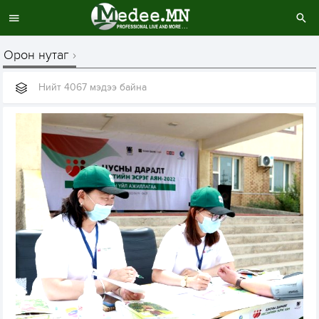
Орон нутаг
Нийт 4067 мэдээ байна