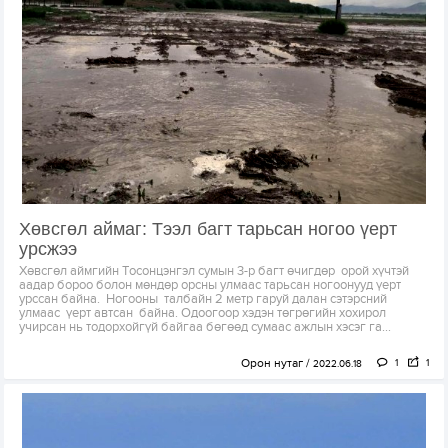
Хөвсгөл аймаг: Тээл багт тарьсан ногоо үерт
урсжээ
Хөвсгөл аймгийн Тосонцэнгэл сумын 3-р багт өчигдөр орой хүчтэй
аадар бороо болон мөндөр орсны улмаас тарьсан ногоонууд үерт
урссан байна. Ногооны талбайн 2 метр гаруй далан сэтэрсний
улмаас үерт автсан байна. Одоогоор хэдэн төгрөгийн хохирол
учирсан нь тодорхойгүй байгаа бөгөөд сумаас ажлын хэсэг га...
Орон нутаг
1
1
2022.06.18