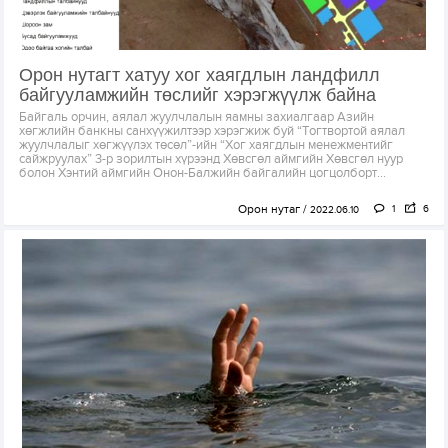
Орон нутагт хатуу хог хаягдлын ландфилл
байгууламжийн төслийг хэрэгжүүлж байна
Байгаль орчин, аялал жуулчлалын яамны захиалгаар Азийн
хөгжлийн банкны санхүүжилтээр хэрэгжиж буй “Тогтвортой аялал
жуулчлалыг хөгжүүлэх төсөл”-ийн “Хог хаягдлын менежментийг
сайжруулах” 3-р зорилтын хүрээнд Хөвсгөл аймгийн Хөвсгөл нуур
болон Хэнтий аймгийн Онон-Балжийн байгалийн цогцолборт...
Орон нутаг
1
6
2022.06.10