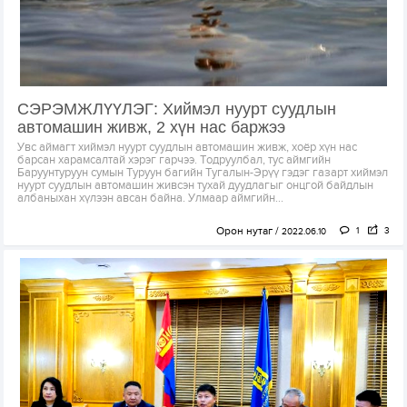
СЭРЭМЖЛҮҮЛЭГ: Хиймэл нуурт суудлын
автомашин живж, 2 хүн нас баржээ
Увс аймагт хиймэл нуурт суудлын автомашин живж, хоёр хүн нас
барсан харамсалтай хэрэг гарчээ. Тодруулбал, тус аймгийн
Баруунтуруун сумын Туруун багийн Тугалын-Эрүү гэдэг газарт хиймэл
нуурт суудлын автомашин живсэн тухай дуудлагыг онцгой байдлын
албаныхан хүлээн авсан байна. Улмаар аймгийн...
Орон нутаг
1
3
2022.06.10