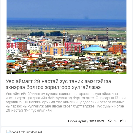
Увс аймагт 29 настай зүс таних эмэгтэйгээ
эхнэрээ болгох зорилгоор хулгайлжээ
Увс аймгийн Улаангом суманд охиныг нь гэрээс нь хулгайлж авч
явсан хэрэг цагдаагийн байгууллагад бүртгэгджээ. Энэ сарын 13-ний
өдрийн 19,00 цагийн орчимд Увс аймгийн цагдаагийн газарт охиныг
нь гэрээс нь хулгайлж авч явсан хэрэг бүртгэгджээ. Тус сумын иргэн
29 настай Ж-г тус аймгийн...
Орон нутаг
50
8
2022.06.15