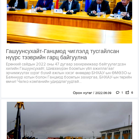
Гашуунсухайт-Ганцмод чиглэлд тусгайлсан
нүүрс тээврийн гарц байгуулна
Ерөнхий сайдын 2022 оны 47 дугаар захирамжаар байгуулагдсан
хилийн Гашуунсухайт, Шивээхүрэн боомтын үйл ажиллагааг
эрчимжүүлэх үүрэг бүхий ажлын хэсэг өнөөдөр БНХАУ-ын ӨМӨЗО-ы
Баяннуур хотын болон Ганцмод боомтын захиргаа, БНХАУ-ын төрийн
өмчит Чалко компанийн удирдлагуудтай...
Орон нутаг
1
6
2022.06.09