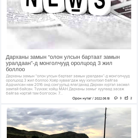
Дарханы замын “олон улсын бартаат замын
уралдаан”-д монголчууд оролцоод 3 жил
боллоо
Дарханы замын “олон улсын бартаат замын уралдаан”-д монголчууд
оролцоод 3 жил боллоо Хоёр хуваагдаж муу хэлүүлээл байгаа
Ардчилсан нам 2016 онд сонгуульд ялагдахад Дархан хүртэл засмал
замтай байсан. Түүнээс хойш МАН Дарханы замыг хуулаад засаж
байгаа нэртэй там болгосон. 7...
Орон нутаг
3
2
2022.06.18