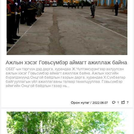
Ажлын хэсэг Говьсүмбэр аймагт ажиллаж байна
ОБЕГ-ын тэргүүн дэд дарга, хурандаа Ж.Чүлтэмсүрэнгээр ахлуулсан
ажлын хэсэг Говьсүмбэр аймагт ажиллаж байна. Ажлын хэсгийн
бүрэлдэхүүнд Онцгой байдлын газрын дарга, хурандаа Х.Сүхбаатар
байгууллагын үйл ажиллагааны талаар танилцууллаа. Говьсүмбэр
аймгийн Онцгой байдлын газар нь...
Орон нутаг
1
7
2022.06.07