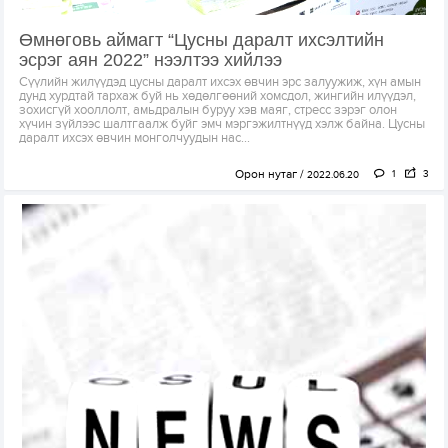
Өмнөговь аймагт “Цусны даралт ихсэлтийн
эсрэг аян 2022” нээлтээ хийлээ
Сүүлийн жилүүдэд цусны даралт ихсэх өвчин эрс залуужиж, хүн амын
дунд хурдтай тархаж буй нь хөдөлгөөний хомсдол, жингийн илүүдэл,
зохисгүй хооллолт, амьдралын буруу хэв маяг, стресс зэрэг олон
хүчин зүйлээс шалтгаалж буйг эмч мэргэжилтнүүд хэлж байна. Цусны
даралт ихсэх өвчин монголчуудын нас...
Орон нутаг
1
3
2022.06.20