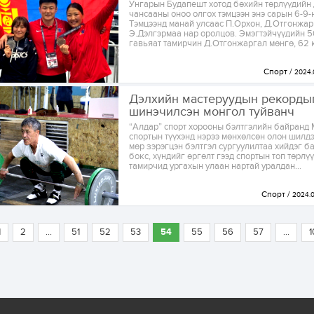
Унгарын Будапешт хотод бөхийн төрлүүдийн
чансааны оноо олгох тэмцээн энэ сарын 6-9-
Тэмцээнд манай улсаас П.Орхон, Д.Отгонжар
Э.Дэлгэрмаа нар оролцов. Эмэгтэйчүүдийн 5
гавьяат тамирчин Д.Отгонжаргал мөнгө, 62 кг
Спорт
2024.
Дэлхийн мастеруудын рекорды
шинэчилсэн монгол туйванч
“Алдар” спорт хорооны бэлтгэлийн байранд
спортын түүхэнд нэрээ мөнхөлсөн олон шилд
мөр зэрэгцэн бэлтгэл сургуулилтаа хийдэг ба
бокс, хүндийг өргөлт гээд спортын топ төрлү
тамирчид ургахын улаан нартай уралдан...
Спорт
2024.0
1
2
...
51
52
53
54
55
56
57
...
1