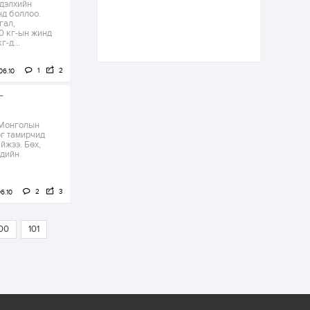
 дэлхийн
С.Бямбацогт төрийг
нд боллоо.
төлөөлөн Сутай
гал,
хайрхны тэнгэрийг
0 кг-ын жинд
тахих төрийн
-д...
тахилгад оролцлоо
1 өдөр
4
0
“Хотын дарга сонсож
1
2
06.10
байна” 150150 тусгай
дугаарыг
г
наймдугаар сарын
14-нөөс ажиллуулж...
 Монголын
1 өдөр
0
0
эг тамирчид
йжээ. Бөх,
“Чингис хаан” олон
үдийн
улсын нисэх буудал
руу нийтийн тээврийн
автобус 24 цагаар
үйлчилж байна
2
3
6.10
2 өдөр
1
0
Нийслэлийн
цэцэрлэгийн цахим
00
101
бүртгэл энэ сарын 10-
нд эхэлнэ
2 өдөр
0
0
16 төрлийн эмийг нэг
эх үүсвэрээс