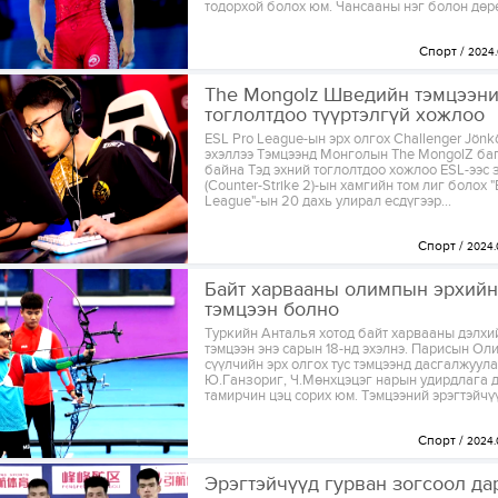
тодорхой болох юм. Чансааны нэг болон дөрө
Спорт
2024.
The Mongolz Шведийн тэмцээни
тоглолтдоо түүртэлгүй хожлоо
ESL Pro League-ын эрх олгох Challenger Jönk
эхэллээ Тэмцээнд Монголын The MongolZ ба
байна Тэд эхний тоглолтдоо хожлоо ESL-ээс
(Counter-Strike 2)-ын хамгийн том лиг болох "
League"-ын 20 дахь улирал есдүгээр...
Спорт
2024.
Байт харвааны олимпын эрхийн
тэмцээн болно
Туркийн Анталья хотод байт харвааны дэлх
тэмцээн энэ сарын 18-нд эхэлнэ. Парисын О
сүүлчийн эрх олгох тус тэмцээнд дасгалжуул
Ю.Ганзориг, Ч.Мөнхцэцэг нарын удирдлага 
тамирчин цэц сорих юм. Тэмцээний эрэгтэйчүү
Спорт
2024.
Эрэгтэйчүүд гурван зогсоол да