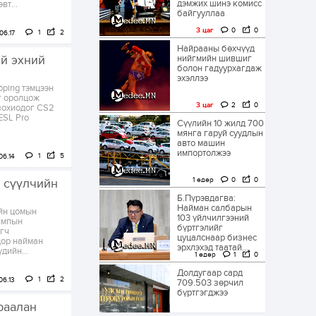
дэмжих шинэ комисс
вт...
байгууллаа
3 цаг
0
0
1
2
06.17
Найрааны бөхчүүд
й эхний
нийгмийн шившиг
болон гадуурхагдаж
эхэллээ
öping тэмцээн
г оролцож
3 цаг
2
0
 зохиодог CS2
ESL Pro
Сүүлийн 10 жилд 700
мянга гаруй суудлын
авто машин
импортолжээ
1
5
06.14
1 өдөр
0
0
 сүүлчийн
Б.Пүрэвдагва:
Найман салбарын
ийн цомын
103 үйлчилгээний
лимпын
бүртгэлийг
агч
цуцалснаар бизнес
дор найман
эрхлэхэд таатай...
дийн...
1 өдөр
1
0
Долдугаар сард
1
2
06.13
709.503 зөрчил
бүртгэгджээ
раалан