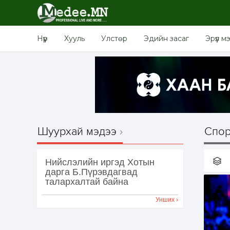
Нүүр
Хууль
Улстөр
Эдийн засаг
Эрүүл м
Шуурхай мэдээ
Спор
Нийслэлийн иргэд Хотын
дарга Б.Пүрэвдагвад
талархалтай байна
Унших ›