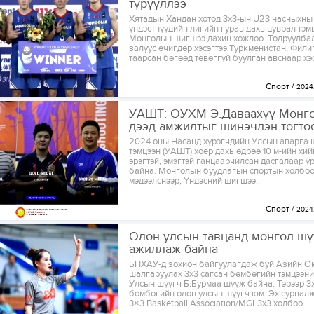
түрүүллээ
Хятадын Хандан хотод 3х3-ын U23 насныхны
үндэстнүүдийн лигийн гурав дахь цуврал тэм
Монголын шигшээ дахин хожлоо. Тодруулбал
залуус өчигдөр хэсэгтээ Туркменистан, Фили
таарсан бөгөөд төвөггүй буулган авснаар хэсг
Спорт
2024.
УАШТ: ОУХМ Э.Даваахүү Монг
дээд амжилтыг шинэчлэн тогто
2024 оны Насанд хүрэгчдийн Улсын аварга 
тэмцээн (УАШТ) хоёр дахь өдрөө 10 м-ийн хий
эрэгтэй, эмэгтэй ганцаарчилсан дасгалаар 
байна. Монголын буудлагын спортын холбо
мэдээлснээр, Үндэсний шигшээ...
Спорт
2024.
Олон улсын тавцанд монгол шү
ажиллаж байна
БНХАУ-д зохион байгуулагдаж буй Азийн О
шалгаруулах 3х3 сагсан бөмбөгийн тэмцээн
Улсын шүүгч Б.Бурмаа шүүж байна. Тэрээр 3
бөмбөгийн олон улсын шүүгч юм. Эх сурвалж
3×3 Basketball Association/MGL3x3 холбоо