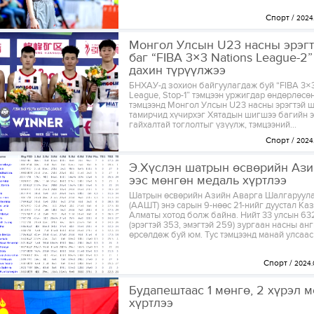
Спорт
2024.
Монгол Улсын U23 насны эрэг
баг “FIBA 3×3 Nations League-2
дахин түрүүлжээ
БНХАУ-д зохион байгуулагдаж буй “FIBA 3×3
League, Stop-1” тэмцээн уржигдар өндөрлөсөн
тэмцээнд Монгол Улсын U23 насны эрэгтэй 
тамирчид хүчирхэг Хятадын шигшээ багийн э
гайхалтай тоглолтыг үзүүлж, тэмцээний...
Спорт
2024.
Э.Хүслэн шатрын өсвөрийн Аз
ээс мөнгөн медаль хүртлээ
Шатрын өсвөрийн Азийн Аварга Шалгаруула
(ААШТ) энэ сарын 9-нөөс 21-нийг дуустал Ка
Алматы хотод болж байна. Нийт 33 улсын 63
(эрэгтэй 353, эмэгтэй 259) зургаан насны ан
өрсөлдөж буй юм. Тус тэмцээнд манай улсаас 
Спорт
2024.
Будапештаас 1 мөнгө, 2 хүрэл 
хүртлээ