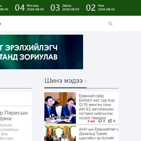
04
03
02
а
Мягмар
Даваа
Ням
08-05
2026-08-04
2026-08-03
2026-08-02
э
Шинэ мэдээ
Ерөнхий сайд
БНХАУ-аас сар бүр
12-15 мянган тонн
АИ-92 автобензин
ар Парисын
тогтмол нийлүүлэх
дана
хүсэлт тавилаа
2 цаг
0
0
болсон
АНУ-ын Ерөнхийлөгч
н олимпын
Дональд Трамп
 Энэ
цэргийн гэр бүлийг
йн нэрс