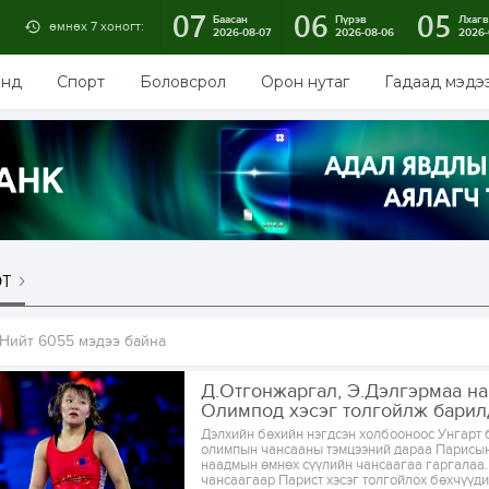
07
06
05
Баасан
Пүрэв
Лхагв
өмнөх 7 хоногт:
2026-08-07
2026-08-06
2026-
энд
Спорт
Боловсрол
Орон нутаг
Гадаад мэдэ
т
Нийт 6055 мэдээ байна
Д.Отгонжаргал, Э.Дэлгэрмаа н
Олимпод хэсэг толгойлж барил
Дэлхийн бөхийн нэгдсэн холбооноос Унгарт 
олимпын чансааны тэмцээний дараа Парисы
наадмын өмнөх сүүлийн чансаагаа гаргалаа.
чансаагаар Парист хэсэг толгойлох бөхчүүди