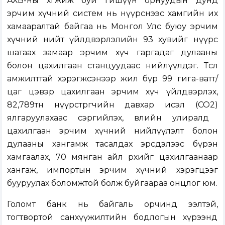
АХБ-ны хөгжиж буй гишүүн орнуудын дунд
эрчим хүчний систем нь нүүрснээс хамгийн их
хамааралтай байгаа нь Монгол Улс буюу эрчим
хүчний нийт үйлдвэрлэлийн 93 хувийг нүүрс
шатаах замаар эрчим хүч гаргадаг дулааны
болон цахилгаан станцуудаас нийлүүлдэг. Төсөл
амжилттай хэрэгжсэнээр жил бүр 99 гига-ватт/
цаг цэвэр цахилгаан эрчим хүч үйлдвэрлэх,
82,789тн нүүрстөрөгчийн давхар исэл
(CO2)
ялгаруулахаас сэргийлэх, өвлийн улиралд
цахилгаан эрчим хүчний нийлүүлэлт болон
дулааны хангамж тасалдах эрсдэлээс бүрэн
хамгаалах, 70 мянган айл өрхийг цахилгаанаар
хангаж, импортын эрчим хүчний хэрэгцээг
бууруулах боломжтой болж буйгаараа онцлог юм.
Голомт банк нь байгаль орчинд ээлтэй,
тогтвортой санхүүжилтийн бодлогын хүрээнд