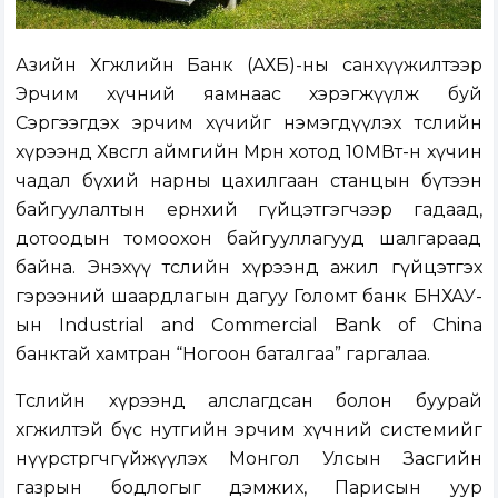
Азийн Хөгжлийн Бан
к (АХБ)-
ны санхүүжилтээр
Эрчим хүчний яамнаас хэрэгжүүлж буй
Сэргээгдэх эрчим хүчийг нэмэгдүүлэх төслийн
хүрээнд Хөвсгөл аймгийн Мөрөн хотод 10МВт-н хүчин
чадал бүхий нарны цахилгаан станцын бүтээн
байгуулалтын ерөнхий гүйцэтгэгчээр гадаад,
дотоодын томоохон байгууллагууд шалгараад
байна. Энэхүү төслийн хүрээнд ажил гүйцэтгэх
гэрээний шаардлагын дагуу Голомт банк БНХАУ-
ын
Industrial and Commercial Bank of China
банктай хамтран “Ногоон баталгаа” гаргалаа.
Төслийн хүрээнд алслагдсан болон буурай
хөгжилтэй бүс нутгийн эрчим хүчний системийг
нүүрстөрөгчгүйжүүлэх Монгол Улсын Засгийн
газрын бодлогыг дэмжих, Парисын уур