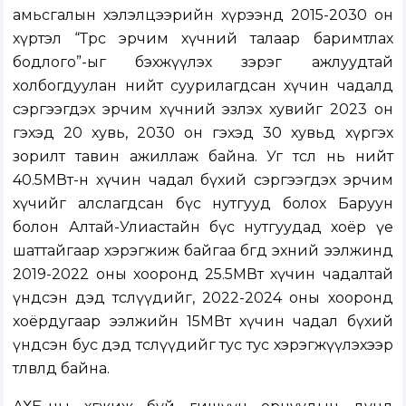
амьсгалын хэлэлцээрийн хүрээнд 2015-2030 он
хүртэл “Төрөөс эрчим хүчний талаар баримтлах
бодлого”-ыг бэхжүүлэх зэрэг ажлуудтай
холбогдуулан нийт суурилагдсан хүчин чадалд
сэргээгдэх эрчим хүчний эзлэх хувийг 2023 он
гэхэд 20 хувь, 2030 он гэхэд 30 хувьд хүргэх
зорилт тавин ажиллаж байна.
Уг төсөл нь нийт
40.5МВт-н хүчин чадал бүхий сэргээгдэх эрчим
хүчийг алслагдсан бүс нутгууд болох Баруун
болон Алтай-Улиастайн бүс нутгуудад хоёр үе
шаттайгаар хэрэгжиж байгаа бөгөөд эхний ээлжинд
2019-2022 оны хооронд 25.5МВт хүчин чадалтай
үндсэн дэд төслүүдийг, 2022-2024 оны хооронд
хоёрдугаар ээлжийн 15МВт хүчин чадал бүхий
үндсэн бус дэд төслүүдийг тус тус хэрэгжүүлэхээр
төлөвлөөд байна.