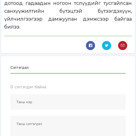
дотоод гадаадын ногоон төслүүдийг тусгайлсан
санхүүжилтийн бүтэцтэй бүтээгдэхүүн,
үйлчилгээгээр дамжуулан дэмжсээр байгаа
билээ.
Сэтгэгдэл
0
сэтгэгдэл байна