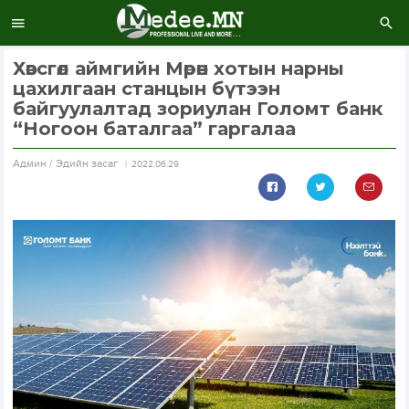
Хөвсгөл аймгийн Мөрөн хотын нарны
цахилгаан станцын бүтээн
байгуулалтад зориулан Голомт банк
“Ногоон баталгаа” гаргалаа
Aдмин / Эдийн засаг
2022.06.29