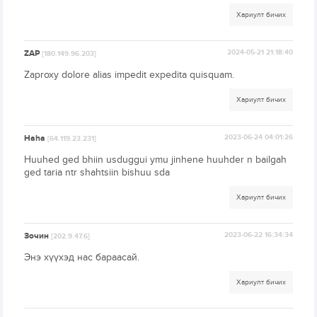
Хариулт бичих
ZAP
2024-05-21 21:18:40
[180.149.96.203]
Zaproxy dolore alias impedit expedita quisquam.
Хариулт бичих
Haha
2023-06-24 04:01:26
[64.119.23.231]
Huuhed ged bhiin usduggui ymu jinhene huuhder n bailgah
ged taria ntr shahtsiin bishuu sda
Хариулт бичих
Зочин
2023-06-22 16:34:34
[202.9.47.6]
Энэ хүүхэд нас бараасай.
Хариулт бичих