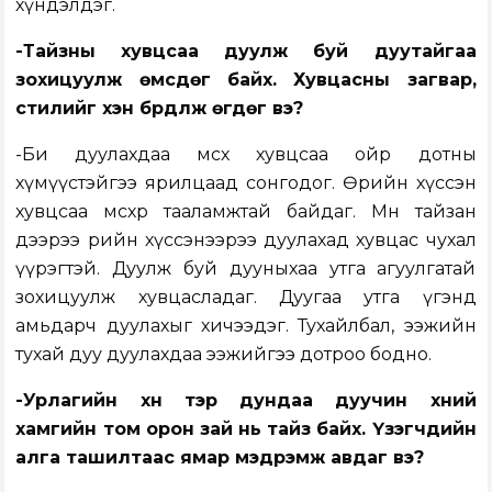
хүндэлдэг.
-Тайзны хувцсаа дуулж буй дуутайгаа
зохицуулж өмсдөг байх. Хувцасны загвар,
стилийг хэн бүрдүүлж өгдөг вэ?
-Би дуулахдаа өмсөх хувцсаа ойр дотны
хүмүүстэйгээ ярилцаад сонгодог. Өөрийн хүссэн
хувцсаа өмсөхөөр тааламжтай байдаг. Мөн тайзан
дээрээ өөрийн хүссэнээрээ дуулахад хувцас чухал
үүрэгтэй. Дуулж буй дууныхаа утга агуулгатай
зохицуулж хувцасладаг. Дуугаа утга үгэнд
амьдарч дуулахыг хичээдэг. Тухайлбал, ээжийн
тухай дуу дуулахдаа ээжийгээ дотроо бодно.
-Урлагийн хүн тэр дундаа дуучин хүний
хамгийн том орон зай нь тайз байх. Үзэгчдийн
алга та­шил­­таас ямар мэдрэмж авдаг вэ?