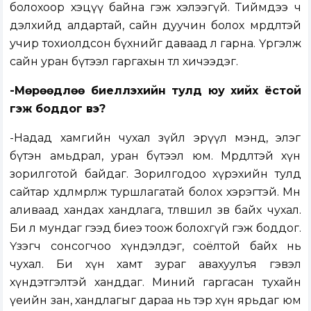
болохоор хэцүү байна гэж хэлээгүй. Тиймдээ ч
дэлхийд алдартай, сайн дуучин болох мөрөөдөлтэй
учир тохиолдсон бүхнийг даваад л гарна. Үргэлж
сайн уран бүтээл гаргахын төлөө хичээдэг.
-Мөрөөдлөө биелүүлэхийн тулд юу хийх ёстой
гэж боддог вэ?
-Надад хамгийн чухал зүйл эрүүл мэнд, элэг
бүтэн амьдрал, уран бүтээл юм. Мө­рөө­дөлтэй хүн
зорилготой байдаг. Зорилгодоо хүрэхийн тулд
сайтар хөдөлмөрлөж туршлагатай болох хэрэгтэй. Мөн
аливаад хан­дах хандлага, төлөвшил зөв байх чухал.
Би л мундаг гээд биеэ тоож болохгүй гэж боддог.
Үзэгч сонсогчоо хүндэлдэг, соёлтой байх нь
чухал. Би хүн хамт зураг авахуулъя гэвэл
хүндэтгэлтэй ханддаг. Миний гаргасан тухайн
үеийн зан, хандлагыг дараа нь тэр хүн ярьдаг юм