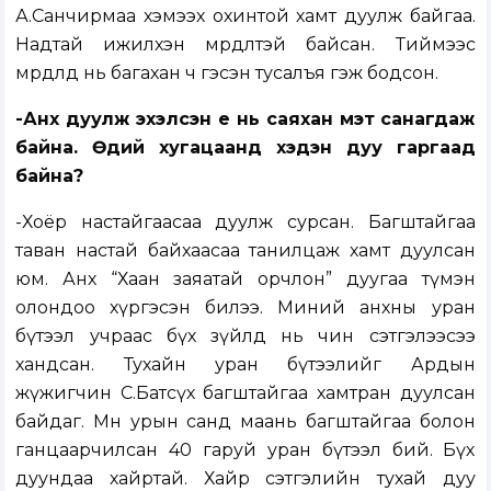
А.Санчирмаа хэмээх охинтой хамт дуулж байгаа.
Надтай ижилхэн мөрөөдөлтэй байсан. Тиймээс
мөрөөдөлд нь багахан ч гэсэн тусалъя гэж бодсон.
-Анх дуулж эхэлсэн үе нь саяхан мэт санагдаж
байна. Өдий хугацаанд хэдэн дуу гаргаад
байна?
-Хоёр настайгаасаа дуулж сурсан. Багштайгаа
таван настай байхаасаа танилцаж хамт дуулсан
юм. Анх “Хаан заяатай орчлон” дуугаа түмэн
олондоо хүргэсэн билээ. Миний анхны уран
бүтээл учраас бүх зүйлд нь чин сэтгэлээсээ
хандсан. Тухайн уран бүтээлийг Ардын
жүжигчин С.Батсүх багштайгаа хамтран дуулсан
байдаг. Мөн урын санд маань багштайгаа болон
ганцаарчилсан 40 гаруй уран бүтээл бий. Бүх
дуундаа хайртай. Хайр сэтгэлийн тухай дуу