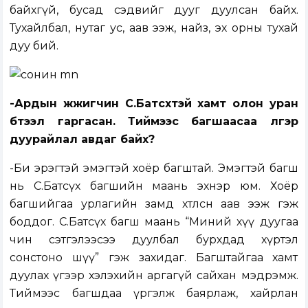
байхгүй, бусад сэдвийг дууг дуулсан байх.
Тухайлбал, нутаг ус, аав ээж, найз, эх орны тухай
дуу бий.
-Ардын жүжигчин С.Батсүхтэй хамт олон уран
бүтээл гаргасан. Тиймээс багшаасаа үлгэр
дуурайлал авдаг байх?
-Би эрэгтэй эмэгтэй хоёр багштай. Эмэгтэй багш
нь С.Батсүх багшийн маань эхнэр юм. Хоёр
багшийгаа урлагийн замд хөтөлсөн аав ээж гэж
боддог. С.Батсүх багш маань “Миний хүү дуугаа
чин сэтгэлээсээ дуулбал бурхдад хүртэл
сонстоно шүү” гэж захидаг. Багштайгаа хамт
дуулах үгээр хэлэхийн аргагүй сайхан мэдрэмж.
Тиймээс багшдаа үргэлж баярлаж, хайрлан