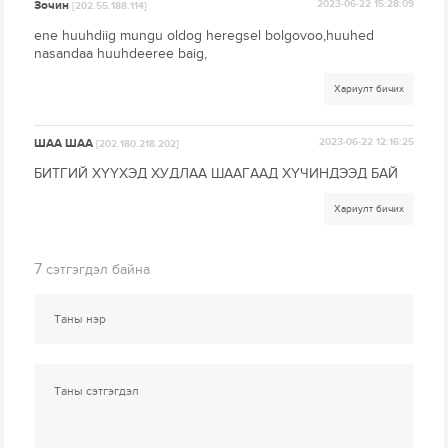
Зочин
2023-06-22 15:28:09
[202.55.188.114]
ene huuhdiig mungu oldog heregsel bolgovoo,huuhed
nasandaa huuhdeeree baig,
Хариулт бичих
ШАА ШАА
2023-06-22 12:16:25
[202.180.218.202]
БИТГИЙ ХҮҮХЭД ХУДЛАА ШААГААД ХҮЧИНДЭЭД БАЙ
Хариулт бичих
7
сэтгэгдэл байна