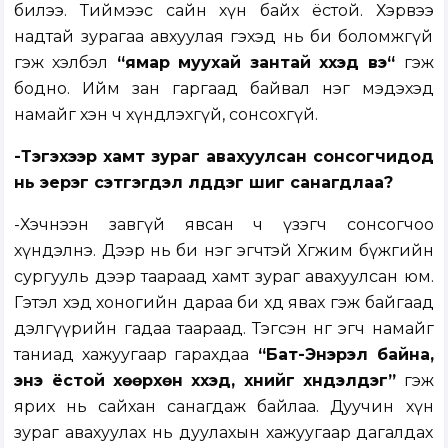
билээ. Тиймээс сайн хүн байх ёстой. Хэрвээ
надтай зурагаа авхуулая гэхэд нь би боломжгүй
гэж хэлбэл
“ямар муухай зантай хүүхэд вэ“
гэж
бодно. Ийм зан гаргаад байвал нэг мэдэхэд
намайг хэн ч хүндлэхгүй, сонсохгүй.
-Тэгэхээр хамт зураг авахуулсан сонсогчидод
нь эерэг сэтгэгдэл үлддэг шиг санагдлаа?
-Хэчнээн завгүй явсан ч үзэгч сонсогчоо
хүндэлнэ. Дээр нь би нэг эгчтэй Хөгжим бүжгийн
сургууль дээр таараад хамт зураг авахуулсан юм.
Гэтэл хэд хоногийн дараа би хөдөө явах гэж байгаад
дэлгүүрийн гадаа таараад. Тэгсэн нөгөө эгч намайг
таниад хажуугаар гарахдаа
“Бат-Энэрэл байна,
энэ ёстой хөөрхөн хүүхэд, хүнийг хүндэлдэг”
гэж
ярих нь сайхан санагдаж байлаа. Дуучин хүн
зураг авахуулах нь дуулахын хажуугаар дагалдах