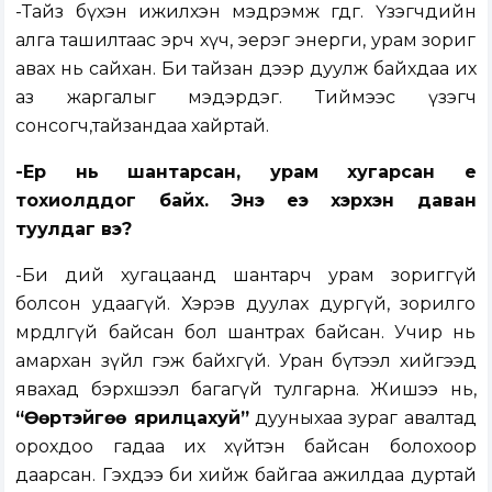
-Тайз бүхэн ижилхэн мэдрэмж өгдөг. Үзэгчдийн
алга ташилтаас эрч хүч, эерэг энерги, урам зориг
авах нь сайхан. Би тайзан дээр дуулж байхдаа их
аз жаргалыг мэдэрдэг. Тиймээс үзэгч
сонсогч,тайзандаа хайртай.
-Ер нь шантарсан, урам хугарсан үе
тохиолддог байх. Энэ үеэ хэрхэн даван
туулдаг вэ?
-Би өдий хугацаанд шантарч урам зориггүй
болсон удаагүй. Хэрэв дуулах дургүй, зорилго
мөрөөдөлгүй байсан бол шантрах байсан. Учир нь
амархан зүйл гэж байхгүй. Уран бүтээл хийгээд
явахад бэрхшээл багагүй тулгарна. Жишээ нь,
“Өөртэйгөө ярилцахуй”
дууныхаа зураг авалтад
орохдоо гадаа их хүйтэн байсан болохоор
даарсан. Гэхдээ би хийж байгаа ажилдаа дуртай