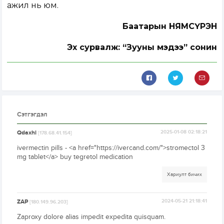
ажил нь юм.
Баатарын НЯМСҮРЭН
Эх сурвалж: “Зууны мэдээ” сонин
Сэтгэгдэл
Qdaxhi
2025-01-08 02:18:21
[178.68.41.154]
ivermectin pills - <a href="https://ivercand.com/">stromectol 3
mg tablet</a> buy tegretol medication
Хариулт бичих
ZAP
2024-05-21 21:18:41
[180.149.96.203]
Zaproxy dolore alias impedit expedita quisquam.