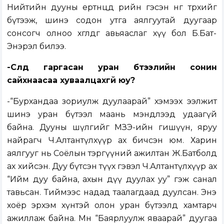
Нийтийн дууны ертөнцөд өөрийн гэсэн өнгө төрхийг
бүтээж, шинэ содон утга аялгуутай дуугаар
сонсогч олноо хөглөдөг авьяаслаг хүү бол Б.Бат-
Энэрэл билээ.
-Сүүлд гаргасан уран бүтээлийн сонин
сайхнаасаа хуваалцахгүй юу?
-“Бурхандаа зориулж дуулаарай” хэмээх ээлжит
шинэ уран бүтээл маань мэндлээд удаагүй
байна. Дууны шүлгийг МЗЭ-ийн гишүүн, яруу
найрагч Ч.Алтантүлхүүр ах бичсэн юм. Харин
аялгууг нь Соёлын тэргүүний ажилтан Ж.Батболд
ах хийсэн. Дуу бүтсэн түүх гэвэл Ч.Алтантүлхүүр ах
“Ийм дуу байна, ахын дүү дуулах уу” гэж санал
тавьсан. Тиймээс надад таалагдаад дуулсан. Энэ
хоёр эрхэм хүнтэй олон уран бүтээлд хамтарч
ажиллаж байна. Мөн “Баярлуулж яваарай” дуугаа