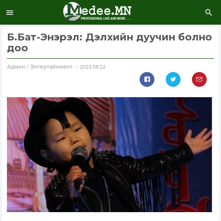
Б.Бат-Энэрэл: Дэлхийн дуучин болно
доо
Aдмин / Энтертайнмент
2023.06.22