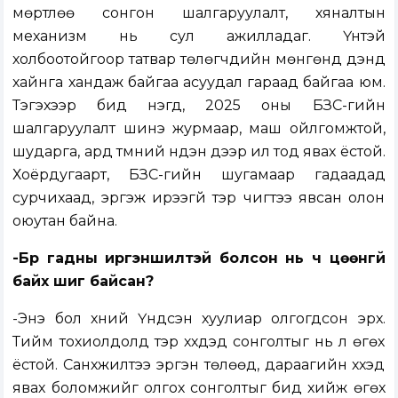
мөртлөө сонгон шалгаруулалт, хяналтын
механизм нь сул ажилладаг. Үүнтэй
холбоотойгоор татвар төлөгчдийн мөнгөнд дэндүү
хайнга хандаж байгаа асуудал гараад байгаа юм.
Тэгэхээр бид нэгд, 2025 оны БЗС-гийн
шалгаруулалт шинэ журмаар, маш ойлгомжтой,
шударга, ард түмний нүдэн дээр ил тод явах ёстой.
Хоёрдугаарт, БЗС-гийн шугамаар гадаадад
сурчихаад, эргэж ирээгүй тэр чигтээ явсан олон
оюутан байна.
-Бүр гадны иргэншилтэй болсон нь ч цөөнгүй
байх шиг байсан?
-Энэ бол хүний Үндсэн хуулиар олгогдсон эрх.
Тийм тохиолдолд тэр хүүхдэд сонголтыг нь л өгөх
ёстой. Санхүүжилтээ эргэн төлөөд, дараагийн хүүхэд
явах боломжийг олгох сонголтыг бид хийж өгөх