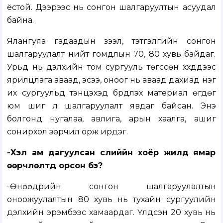
ёстой. Дээрээс нь сонгон шалгаруултын асуудал
байна.
Ялангуяа гадаадын зээл, тэтгэлгийн сонгон
шалгаруулалт нийт гомдлын 70, 80 хувь байдаг.
Урьд нь дэлхийн том сургууль төгссөн хүүхдүүдээс
ярилцлага аваад, эсээ, оноог нь аваад дахиад нэг
их сургуульд тэнцэхэд бүрдүүлэх материал өгдөг
юм шиг л шалгаруулалт явдаг байсан. Энэ
болгонд нугалаа, авлига, арын хаалга, ашиг
сонирхол зөрчил орж ирдэг.
-Хэл ам дагуулсан сүүлиййн хоёр жилд ямар
өөрчлөлтүүд орсон бэ?
-Өнөөдрийн сонгон шалгаруулалтын
оноожуулалтын 80 хувь нь тухайн сургуулийн
дэлхийн эрэмбээс хамаардаг. Үлдсэн 20 хувь нь