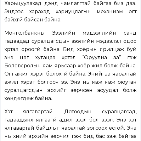
Харьцуулахад дэндүү чамлалттай байгаа биз дээ.
Эндээс харахад хариуцлагын механизм огт
байхгүй байсан байна.
Монголбанкны Зээлийн мэдээллийн санд
гадаадад суралцагсдын зээлийн мэдээлэл одоо
хүртэл ороогүй байна. Бид хоёрын ярилцаж буй
энэ цаг хугацаа хүртэл “Оруулна аа” гэж
Боловсролын яам ярьсаар хоёр жил болж байна.
Огт ажил хэрэг болохгүй байна. Энийгээ яаралтай
ажил хэрэг болгооч ээ. Энэ нь явж явж оюутан
суралцагсдын эрхийг зөрчсөн асуудал болж
хөндөгдөж байна.
Хэт ялгавартай. Дотоодын суралцагсад,
гадаадынх ялгаагүй адил зээл бол зээл. Энэ хэт
ялгавартай байдлыг яаралтай зогсоох ёстой. Энэ
нь хүний эрхийн зөрчил гэж бид бас үзэж байгаа