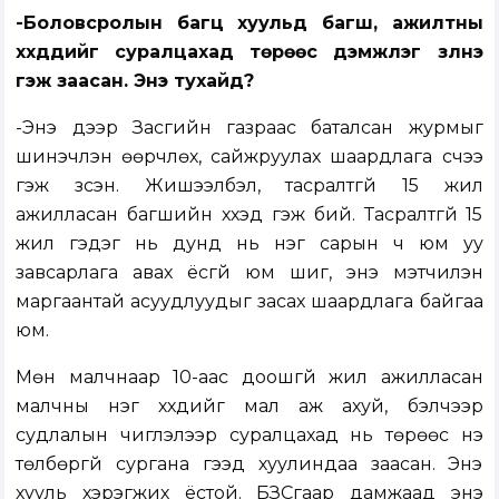
-Боловсролын багц хуульд багш, ажилтны
хүүхдүүдийг суралцахад төрөөс дэмжлэг үзүүлнэ
гэж заасан. Энэ тухайд?
-Энэ дээр Засгийн газраас баталсан журмыг
шинэчлэн өөрчлөх, сайжруулах шаардлага үүсчээ
гэж үзсэн. Жишээлбэл, тасралтгүй 15 жил
ажилласан багшийн хүүхэд гэж бий. Тасралтгүй 15
жил гэдэг нь дунд нь нэг сарын ч юм уу
завсарлага авах ёсгүй юм шиг, энэ мэтчилэн
маргаантай асуудлуудыг засах шаардлага байгаа
юм.
Мөн малчнаар 10-аас доошгүй жил ажилласан
малчны нэг хүүхдийг мал аж ахуй, бэлчээр
судлалын чиглэлээр суралцахад нь төрөөс үнэ
төлбөргүй сургана гээд хуулиндаа заасан. Энэ
хууль хэрэгжих ёстой. БЗСгаар дамжаад энэ