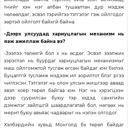
түүнийг хэн нэг албан тушаалтан дур мэдэж
чөлөөлдөг, эсвэл тэрийгээ тэтгэлэг гэж ойлгодог
зөрүүтэй ойлголт байхгүй байна.
-Дээрх улсуудад хариуцлагын механизм нь
яаж ажиллаж байна вэ?
-Зээлээ төлөхгүй бол хүү нь өсдөг. Эсвэл зээлжих
зэрэглэл нь буурдаг хариуцлагын механизмыг
маш ойлгомжтой тусгаж өгсөн байдаг юм билээ.
Буцалтгүй тусламж мэдээж илүү зорилтот бүлэг рүүгээ
чиглэсэн. Тэтгэлэг нь олон улсын жишгээр аваад
үзвэл хоёр төрөл байгаа юм. Нэг нь хэрэгцээн
дээр суурилсан буюу тэр хүүхдэд санхүүгийн
дэмжлэг зайлшгүй шаардлагатай бол, нөгөөх нь
мерит буюу авьяас чадварыг нь үнэлэн олгодог.
Хэлбэрүүдийн хувьд Монголд бүх төрөл байдаг