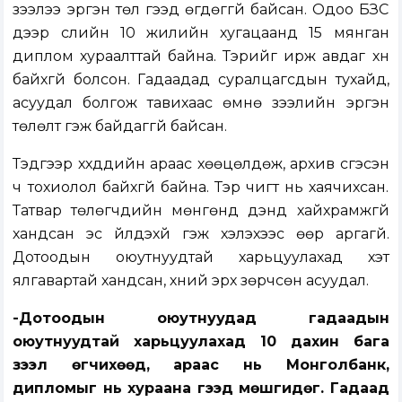
зээлээ эргэн төл гээд өгдөггүй байсан. Одоо БЗС
дээр сүүлийн 10 жилийн хугацаанд 15 мянган
диплом хураалттай байна. Тэрийг ирж авдаг хүн
байхгүй болсон. Гадаадад суралцагсдын тухайд,
асуудал болгож тавихаас өмнө зээлийн эргэн
төлөлт гэж байдаггүй байсан.
Тэдгээр хүүхдүүдийн араас хөөцөлдөж, архив үүсгэсэн
ч тохиолол байхгүй байна. Тэр чигт нь хаячихсан.
Татвар төлөгчдийн мөнгөнд дэндүү хайхрамжгүй
хандсан эс үйлдэхүй гэж хэлэхээс өөр аргагүй.
Дотоодын оюутнуудтай харьцуулахад хэт
ялгавартай хандсан, хүний эрх зөрчсөн асуудал.
-Дотоодын оюутнуудад гадаадын
оюутнуудтай харьцуулахад 10 дахин бага
зээл өгчихөөд, араас нь Монголбанк,
дипломыг нь хураана гээд мөшгидөг. Гадаад