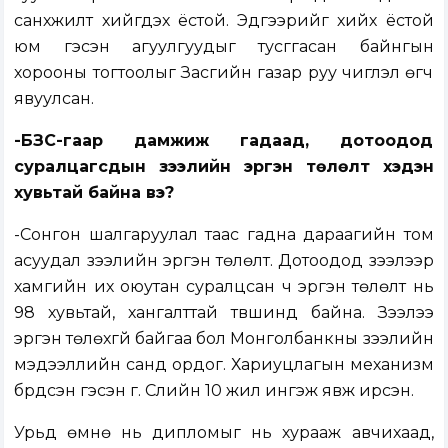
санхүүжилт хийгдэх ёстой. Эдгээрийг хийх ёстой
юм гэсэн агуулгуудыг тусггасан байнгын
хорооны тогтоолыг Засгийн газар руу чиглэл өгч
явуулсан.
-БЗС-гаар дамжиж гадаад, дотоодод
суралцагсдын зээлийн эргэн төлөлт хэдэн
хувьтай байна вэ?
-Сонгон шалгаруулал таас гадна дараагийн том
асуудал зээлийн эргэн төлөлт. Дотоодод зээлээр
хамгийн их оюутан суралцсан ч эргэн төлөлт нь
98 хувьтай, хангалттай түвшинд байна. Зээлээ
эргэн төлөхгүй байгаа бол Монголбанкны зээлийн
мэдээллийн санд ордог. Хариуцлагын механизм
бүрдсэн гэсэн үг. Сүүлийн 10 жил ингэж явж ирсэн.
Урьд өмнө нь дипломыг нь хурааж авчихаад,