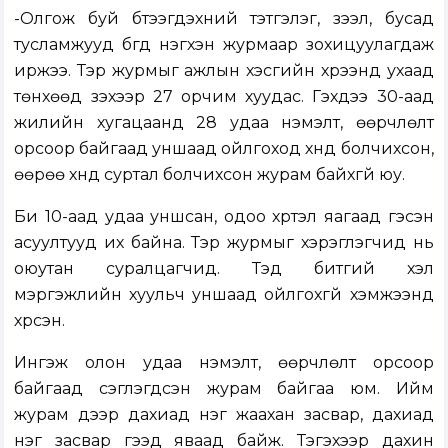
-Олгож буй бүтээгдэхүүний тэтгэлэг, зээл, бусад
тусламжууд бүгд нэгхэн журмаар зохицуулагдаж
иржээ. Тэр журмыг ажлын хэсгийн хүрээнд ухаад
төнхөөд үзэхээр 27 орчим хуудас. Гэхдээ 30-аад
жилийн хугацаанд 28 удаа нэмэлт, өөрчлөлт
орсоор байгаад уншаад ойлгоход хүнд болчихсон,
өөрөө хүнд суртал болчихсон журам байхгүй юу.
Би 10-аад удаа уншсан, одоо хүртэл яагаад гэсэн
асуултууд их байна. Тэр журмыг хэрэглэгчид нь
оюутан суралцагчид. Тэд битгий хэл
мэргэжлийн хуульч уншаад ойлгохгүй хэмжээнд
хүрсэн.
Ингэж олон удаа нэмэлт, өөрчлөлт орсоор
байгаад сэглэгдсэн журам байгаа юм. Ийм
журам дээр дахиад нэг жаахан засвар, дахиад
нэг засвар гээд яваад байж. Тэгэхээр дахин