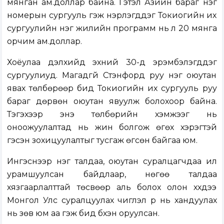
мянган ам.доллар байна. Гэтэл Азийн бараг нэг
номерын сургууль гэж нэрлэгддэг Токиогийн их
сургуулийн нэг жилийн программ нь л 20 мянга
орчим ам.доллар.
Хоёулаа дэлхийд эхний 30-д эрэмбэлэгддэг
сургуулиуд. Магадгүй Стэнфорд руу нэг оюутан
явах төлбөрөөр бид Токиогийн их сургууль руу
бараг дөрвөн оюутан явуулж болохоор байна.
Тэгэхээр энэ төлбөрийн хэмжээг нь
оноожуулалтад нь жин болгож өгөх хэрэгтэй
гэсэн зохицуулалтыг тусгаж өгсөн байгаа юм.
Ингэснээр нэг талдаа, оюутан суралцагчдаа илүү
урамшуулсан байдлаар, нөгөө талдаа
хязгаарлалттай төсвөөр аль болох олон хүүхдээ
Монгол Улс суралцуулах чиглэл рүү нь хандуулах
нь зөв юм аа гэж бид бүхэн оруулсан.