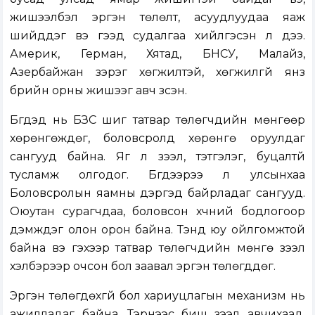
жишээлбэл эргэн төлөлт, асуудлуудаа яаж
шийддэг вэ гээд судалгаа хийлгэсэн л дээ.
Америк, Герман, Хятад, БНСУ, Малайз,
Азербайжан зэрэг хөгжилтэй, хөгжилгүй янз
бүрийн орны жишээг авч үзсэн.
Бүгдэд нь БЗС шиг татвар төлөгчдийн мөнгөөр
хөрөнгөждөг, боловсролд хөрөнгө оруулдаг
сангууд байна. Яг л зээл, тэтгэлэг, буцалтүй
тусламж олгодог. Бүгдээрээ л улсынхаа
Боловсролын яамны дэргэд байрладаг сангууд.
Оюутан сурагчдаа, боловсон хүчний бодлогоор
дэмждэг олон орон байна. Тэнд юу ойлгомжтой
байна вэ гэхээр татвар төлөгчдийн мөнгө зээл
хэлбэрээр очсон бол заавал эргэн төлөгддөг.
Эргэн төлөгдөхгүй бол хариуцлагын механизм нь
ажилладаг байна. Тэрнээс биш зээл авчихаад,