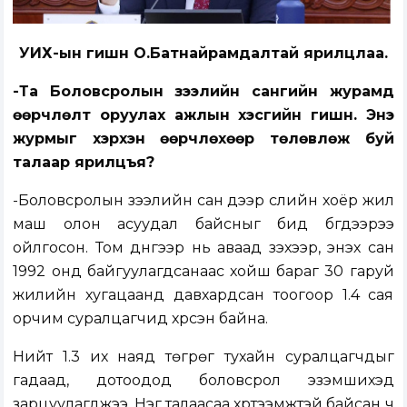
УИХ-ын гишүүн О.Батнайрамдалтай ярилцлаа.
-Та Боловсролын зээлийн сангийн журамд
өөрчлөлт оруулах ажлын хэсгийн гишүүн. Энэ
журмыг хэрхэн өөрчлөхөөр төлөвлөж буй
талаар ярилцъя?
-Боловсролын зээлийн сан дээр сүүлийн хоёр жил
маш олон асуудал байсныг бид бүгдээрээ
ойлгосон. Том дүнгээр нь аваад үзэхээр, энэхүү сан
1992 онд байгуулагдсанаас хойш бараг 30 гаруй
жилийн хугацаанд давхардсан тоогоор 1.4 сая
орчим суралцагчид хүрсэн байна.
Нийт 1.3 их наяд төгрөг тухайн суралцагчдыг
гадаад, дотоодод боловсрол эзэмшихэд
зарцуулагджээ. Нэг талаасаа хүртээмжтэй байсан ч