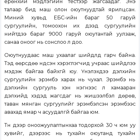
ерөнхий мэдлэгийн тестээр жагсаадаг. Энэ
талаар бид маш олон оюутнуудтай ярилцсан.
Миний хувьд ЕБС-ийн бараг 50 гаруй
сургуулийн, томоохон их дээд сургуулийн
нийтдээ бараг 9000 гаруй оюутантай уулзаж,
санаа оноог нь сонслоо л доо.
Оюутнуудаас маш ухаалаг шийдлүүд гарч байна.
Тэд өөрсдөө үндсэн хэрэглэгчид учраас шийдлээ
мэдэж байгаа байхгүй юу. Үнэлэхдээ дэлхийн
сургуулийн эрэмбэ харах нь чухал. Эрэмбэ нь
дэлхийн сургууль хэн нэгнээс үл хамааран
дэлхийд хэдэд жагсдаг нь жишээлбэл дөрөв,
таван мянган сургуулийг эрэмбэлсэн эрэмбээс
авахад ямар ч асуудалгүй байгаа юм.
Түүн дээр оноожуулалтынхаа тодорхой 30 ч юм уу
хувийг, дээрээс нь тухайн оюутанд тухайн