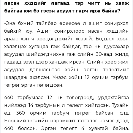
явсан хүүхдүүдийг яагаад тэр чигт нь хаяж
байгаа юм бэ гэсэн асуулт гарч ирж байна?
-Энэ бүхний тайлбар ерөөсөө л ашиг сонирхол
байхгүй юу. Ашиг сонирхлоор явсан хүүхдүүдийн
араас хэн ч хөөцөлдөхийг хүсээгүй. Бодвол хөөн
хэлэлцэх хугацаа гэж байдаг, тэр нь дуусахаар
асуудал шийдэгдчихнэ гэж сүүлийн 30-аад жилд
гадаад зээл дээр хандаж ирсэн. Сүүлийн хоёр жил
асуудал дэвшүүлснээс хойш эргэн төлөлтийг
шаардаж эхэлсэн. Үүнээс хойш 12 орчим тэрбум
төгрөг эргэн төлөгдсөн.
440 тэрбумаас 12 нь төлөгдөөд, урдахтайгаа
нийлээд 14 тэрбумын л төлөлт хийгдсэн. Тухайн
үед 360 орчим тэрбум төгрөг байсан, сүүлд
Ерөнхийлөгчийн нэрэмжит тэтгэлэг нэмэг дээд
440 болсон. Эргэн төлөлт 4 хувьтай байна.