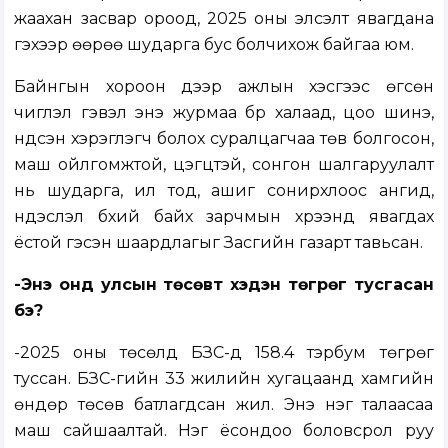
жаахан засвар ороод, 2025 оны элсэлт явагдана
гэхээр өөрөө шударга бус болчихож байгаа юм.
Байнгын хороон дээр ажлын хэсгээс өгсөн
чиглэл гэвэл энэ журмаа бүр халаад, цоо шинэ,
үндсэн хэрэглэгч болох суралцагчаа төв болгосон,
маш ойлгомжтой, цэгцтэй, сонгон шалгаруулалт
нь шударга, ил тод, ашиг сонирхлоос ангид,
үндэслэл бүхий байх зарчмын хүрээнд явагдах
ёстой гэсэн шаардлагыг Засгийн газарт тавьсан.
-Энэ онд улсын төсөвт хэдэн төгрөг тусгасан
бэ?
-2025 оны төсөлд БЗС-д 158.4 тэрбум төгрөг
туссан. БЗС-гийн 33 жилийн хугацаанд хамгийн
өндөр төсөв батлагдсан жил. Энэ нэг талаасаа
маш сайшаалтай. Нэг ёсондоо боловсрол руу