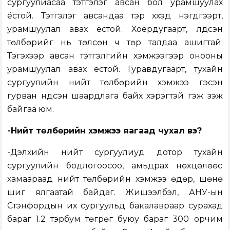
сургуулиасаа тэтгэлэг авсан бол урамшуулах
ёстой. Тэтгэлэг авсандаа тэр хүүхэд нэгдүгээрт,
урамшуулал авах ёстой. Хоёрдугаарт, үлдсэн
төлбөрийг нь төлсөн ч төр талдаа ашигтай.
Тэгэхээр авсан тэтгэлгийн хэмжээгээр онооны
урамшуулал авах ёстой. Гуравдугаарт, тухайн
сургуулийн нийт төлбөрийн хэмжээ гэсэн
гурван үндсэн шаардлага байх хэрэгтэй гэж үзэж
байгаа юм.
-Нийт төлбөрийн хэмжээ яагаад чухал вэ?
-Дэлхийн нийт сургуулиуд дотор тухайн
сургуулийн бодлогоосоо, амьдрах нөхцөлөөс
хамаараад нийт төлбөрийн хэмжээ өдөр, шөнө
шиг ялгаатай байдаг. Жишээлбэл, АНУ-ын
Стэнфордын их сургуульд бакалавраар сурахад
бараг 1.2 тэрбум төгрөг буюу бараг 300 орчим