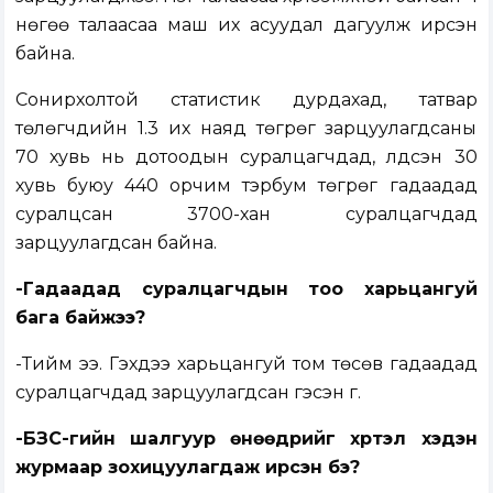
нөгөө талаасаа маш их асуудал дагуулж ирсэн
байна.
Сонирхолтой статистик дурдахад, татвар
төлөгчдийн 1.3 их наяд төгрөг зарцуулагдсаны
70 хувь нь дотоодын суралцагчдад, үлдсэн 30
хувь буюу 440 орчим тэрбум төгрөг гадаадад
суралцсан 3700-хан суралцагчдад
зарцуулагдсан байна.
-Гадаадад суралцагчдын тоо харьцангуй
бага байжээ?
-Тийм ээ. Гэхдээ харьцангуй том төсөв гадаадад
суралцагчдад зарцуулагдсан гэсэн үг.
-БЗС-гийн шалгуур өнөөдрийг хүртэл хэдэн
журмаар зохицуулагдаж ирсэн бэ?