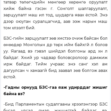
татвар төлөгчдийн мөнгөөр хөрөнгө оруулалт
хийж байна гэсэн үг. Сонголт шалгаруулалт,
зарцуулалт маш ил тод, шударга явах ёстой. Энэ
дээр оюутан суралцагчид, аав ээж нарын маш
том хүлээлт бий.
БЗС-гийн зарцуулалт зөв хүмүүстээ очиж байсан бол
өнөөдөр Монголын дүр төрх ийм байхгүй л болов
уу. Яагаад вэ гэвэл шийдэл болгоны ард хүн л
байдаг. Хүний ур чадвар боловсролоор дамжиж
ирж байдаг. Тийм учраас энэ санг хэл ам
дагуулсан ч хамаагүй бид заавал зөв болгож авах
ёстой.
-Гадны орнууд БЗС-гаа яаж удирддаг жишиг
байна вэ?
-Бид Парламентын судалгааны хүрээлэнгээр БЗС
бусад улсад ямар жишигтэй байдаг вэ,