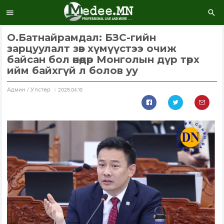
О.Батнайрамдал: БЗС-гийн
зарцуулалт зөв хүмүүстээ очиж
байсан бол өнөөдөр Монголын дүр төрх
ийм байхгүй л болов уу
Aдмин / Улстөр
2025.04.10