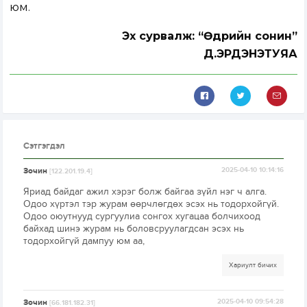
юм.
Эх сурвалж: “Өдрийн сонин”
Д.ЭРДЭНЭТУЯА
Сэтгэгдэл
Зочин
2025-04-10 10:14:16
[122.201.19.4]
Яриад байдаг ажил хэрэг болж байгаа зүйл нэг ч алга.
Одоо хүртэл тэр журам өөрчлөгдөх эсэх нь тодорхойгүй.
Одоо оюутнууд сургуулиа сонгох хугацаа болчихоод
байхад шинэ журам нь боловсруулагдсан эсэх нь
тодорхойгүй дампуу юм аа,
Хариулт бичих
Зочин
2025-04-10 09:54:28
[66.181.182.31]