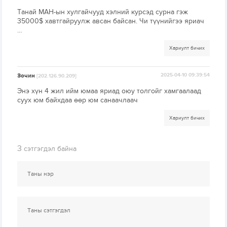
Танай МАН-ын хулгайчууд хэлний курсэд сурна гэж
35000$ хавтгайруулж авсан байсан. Чи түүнийгээ яриач
…
Хариулт бичих
Зочин
2025-04-10 09:39:54
[202.126.90.209]
Энэ хүн 4 жил ийм юмаа яриад оюу толгойг хамгаалаад
суух юм байхдаа өөр юм санаачлаач
Хариулт бичих
3
сэтгэгдэл байна