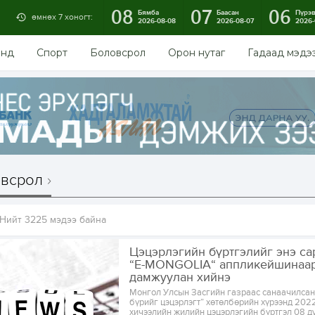
08
07
06
Бямба
Баасан
Пүрэ
өмнөх 7 хоногт:
2026-08-08
2026-08-07
2026-
энд
Спорт
Боловсрол
Орон нутаг
Гадаад мэдэ
всрол
Нийт 3225 мэдээ байна
Цэцэрлэгийн бүртгэлийг энэ са
“E-MONGOLIA“ аппликейшинаа
дамжуулан хийнэ
Монгол Улсын Засгийн газраас санаачилсан
бүрийг цэцэрлэгт” хөтөлбөрийн хүрээнд 202
хичээлийн жилийн цэцэрлэгийн бүртгэл 08 д