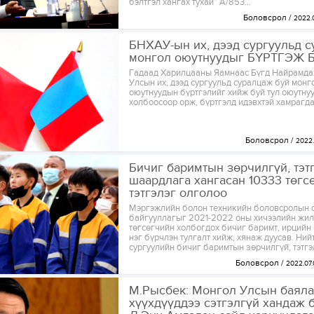
бэлтгэл хангах тухай” А/853...
Боловсрол
2022.0
БНХАУ-ын их, дээд сургуульд с
монгол оюутнуудыг БҮРТГЭЖ
Гадаад Харилцааны Яамнаас Бүгд Найрамда
Улсын их, дээд сургуульд суралцаж буй монг
оюутнуудын бүртгэлийг хийж буй тул оюутну
холбоосоор орж, бүртгэлд идэвхтэй хамрагда
Боловсрол
2022.
Бичиг баримтын зөрчилгүй, тэт
шаардлага хангасан 10333 төгс
тэтгэлэг олголоо
Мэргэжлийн болон техникийн боловсролын 
байгууллагыг 2021-2022 оны хичээлийн жил
төгсөгчийн холбогдох бичиг баримт, ирцийн
нэг бүрчлэн тулгалт хийж, хянаж дуусав. Ний
сургуулийн бичиг баримтын зөрчилгүй, тэтгэл
Боловсрол
2022.07.
М.Рысбек: Монгол Улсын баяла
хүүхдүүддээ сэтгэлгүй хандаж 