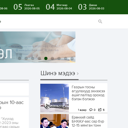
05
04
03
в
Лхагва
Мягмар
Даваа
08-06
2026-08-05
2026-08-04
2026-08-03
э
Шинэ мэдээ
Газрын тосны
агуулахууд эхнээсээ
ашиглалтад ороход
бэлэн болжээ
рын 10-аас
р
1 өдөр
0
6
Ерөнхий сайд
 “Хүүхэд
БНХАУ-аас сар бүр
2-2023 оны
12-15 мянган тонн
угаар сарын