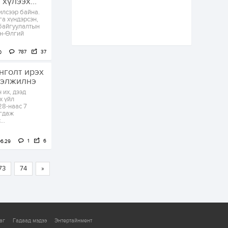
хүлээх...
Аймгуудад
илсээр байна.
тулгамдаж буй
га хүндэрсэн,
асуудлуудыг долоо
 байгуулалтын
хоног бүр Засгийн
ян-Өлгий
газрын...
3 өдөр
0
0
УИХ-ын дарга
787
37
0
С.Бямбацогт төрийг
төлөөлөн Сутай
нголт ирэх
хайрхны тэнгэрийг
ргэлжилнэ
тахих төрийн
тахилгад оролцлоо
их, дээд
3 өдөр
4
0
х үйл
28-наас 7
“Хотын дарга сонсож
агдаж
байна” 150150 тусгай
..
дугаарыг
наймдугаар сарын
14-нөөс ажиллуулж...
1
6
06.29
3 өдөр
0
0
“Чингис хаан” олон
улсын нисэх буудал
73
74
»
руу нийтийн тээврийн
автобус 24 цагаар
үйлчилж байна
3 өдөр
1
0
Нийслэлийн
аг
Гадаад мэдээ
Энтертайнмент
цэцэрлэгийн цахим