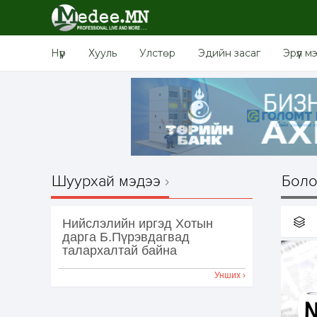
Нүүр
Хууль
Улстөр
Эдийн засаг
Эрүүл м
Шуурхай мэдээ
Боло
Нийслэлийн иргэд Хотын
дарга Б.Пүрэвдагвад
талархалтай байна
Унших ›