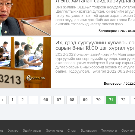
Л.Энх-Амгалан сайд хариуцлага 
Энэ жилийн ЭЕШ-ыг тойрсон асуудал үргэлж
Шалгалтын хэрэгсэл дутсан, хичээлийн агуул
гар утас, ухаалаг цагтай орсон зэрэг зохион
олон асуудал яригдаж байгаагаас гадна Ба
аймгийн төгсөгчид нэлээд хичээл дээр...
Боловсрол
2022.06.3
Их, дээд сургуулийн хуваарь со
сарын 8-ны 18:00 цаг хүртэл ү
2022-2023 оны хичээлийн жилийн Монголын 
сургуулийн консорциумийн хуваарь сонгуула
ажиллагаа цахим хэлбэрээр 6 дугаар сарын 
дугаар сарын 8-ны хооронд зохион байгуул
байна. Тодруулбал, Бүртгэл 2022.06.28-аас.
Боловсрол
2022.
«
1
2
...
66
67
68
69
70
71
72
уль
Улстөр
Эдийн засаг
Эрүүл мэнд
Спорт
Боловсрол
Технологи
Орон нут