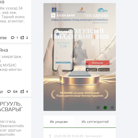
на
эрхлэхэд таатай...
2 өдөр
1
0
йж үзэхэд 34
 аав ээж,
Долдугаар сард
 Тэдний ихэнх
709.503 зөрчил
яам, агентлаг,
бүртгэгджээ
1
2
07.30
2 өдөр
0
0
Цалинтай ээжийн 50
йна
мянган төгрөгийн
тэтгэмжийг 500
т хамрагдаж,
мянгад хүргэх
.
өргөдөлд санал авч
энд МУБИС
эхэлжээ
лжээр мянган
2 өдөр
2
0
Б.Түмэн-Өлзий: Олон
улсад хуримтлуулсан
мэдлэг, туршлагаа эх
орныхоо хөгжилд
124
4
21
зориулна
РГУУЛЬ,
2 өдөр
0
0
АСВАРЫГ
Алтны үнэ дөрвөн
улирал дараалан
өсөж байна
төгсгөлд
Их уншсан
Их сэтгэгдэлтэй
, Өвөлжилтийн
асаг даргын
лжилтийн
2026-08-06 10:44:36 / Боловсрол
2 өдөр
0
1