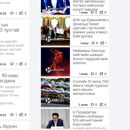
АИ-92 автобензин
үнчлэн
тогтмол нийлүүлэх
хүсэлт тавилаа
1 өдөр
0
0
1
2
08.05
АНУ-ын Ерөнхийлөгч
гын
Дональд Трамп
цэргийн гэр бүлийг
0 тусгай
дэмжих шинэ комисс
байгууллаа
-ны өдрийн
1 өдөр
0
1
ахь авлигатай
ажлын хэсгийг
Найрааны бөхчүүд
эх газар
нийгмийн шившиг
болон гадуурхагдаж
эхэллээ
1
2
08.04
1 өдөр
2
0
 10-наас
агдана
Сүүлийн 10 жилд 700
мянга гаруй суудлын
йг цэцэрлэгт”
авто машин
 хүрээнд
импортолжээ
арын 10-ны
лэгийн...
2 өдөр
0
0
Б.Пүрэвдагва:
1
6
08.03
Найман салбарын
103 үйлчилгээний
бүртгэлийг
ь бүрэн
цуцалснаар бизнес