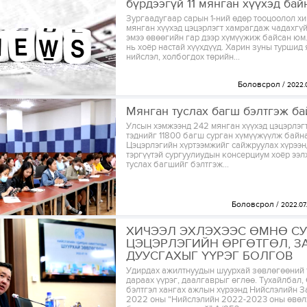
бүрдээгүй 11 мянган хүүхэд бай
Зургаадугаар сарын 1-ний өдөр тооцоолол хи
мянган хүүхэд цэцэрлэгт хамрагдаж чадахгүй,
эмээ өвөөгийн гар дээр хүмүүжиж байсан юм.
нь хоёр настай хүүхдүүд. Харин зуны туршид 
нийслэл, холбогдох төрийн...
Боловсрол
2022.
Мянган туслах багш бэлтгэж ба
Улсын хэмжээнд 242 мянган хүүхэд цэцэрлэг
тэднийг 11800 багш сурган хүмүүжүүлж байна
Цэцэрлэгийн хүртээмжийг сайжруулах хүрэ
тэргүүтэй сургуулиудын консерциум хоёр ээ
туслах багшийг бэлтгэж...
Боловсрол
2022.07.
ХИЧЭЭЛ ЭХЛЭХЭЭС ӨМНӨ СУ
ЦЭЦЭРЛЭГИЙН ӨРГӨТГӨЛ, З
ДУУСГАХЫГ ҮҮРЭГ БОЛГОВ
Удирдах ажилтнуудын шуурхай зөвлөгөөний 
дараах үүрэг, даалгаврыг өглөө. Тухайлбал
бэлтгэл хангах ажлын хүрээнд Нийслэлийн З
2022 оны “Нийслэлийн 2022-2023 оны өвө