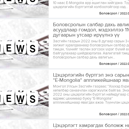
10 наас E-Mongolia app ашиглан хийгдэнэ. Тү
цэцэрлэгийн бүртгэлтэй холбоотойгоор хэд...
Боловсрол
2022.
Боловсролын салбар дахь авли
асуудлаар гомдол, мэдээллээ 11
дугаарын утсаар ирүүлнэ үү
Засгийн газрын 2022 оны 8 дугаар сарын 3
ээлжит хуралдаанаар боловсролын салбар д
тэмцэх, түүнийг таслан зогсоох үүрэг бүхий 
байгуулахаар шийдвэрлэлээ. Авлигатай тэмц
боловсролын салбар дахь авлигын...
Боловсрол
2022.
Цэцэрлэгийн бүртгэл энэ сарын
“E-Mongolia“ аппликейшнаар яв
Монгол Улсын Засгийн газраас “Хүүхэд бүри
хөтөлбөр санаачлан хэрэгжүүлж байгаа. Энэ
2022 оны цэцэрлэгийн бүртгэл наймдугаар с
өдрөөс цахимаар буюу "E-Mongolia"
аппликейшнаар явагдах ажээ. Түүнчлэн цэцэр
Боловсрол
2022.
Цэцэрлэгт хамрагдах боломж н