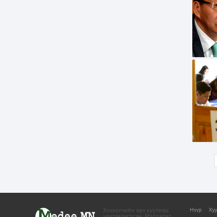
Зохиогчийн эрх хуулиар
Нүүр
Ху
хамгаалагдсан.
Мэдээлэл