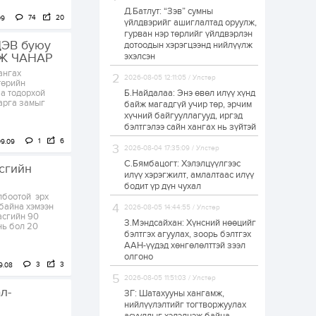
Д.Батлут: “Зэв” сумны
ЗГ: Автобензин,
74
20
09
үйлдвэрийг ашиглалтад оруулж,
дизель түлшний
гурван нэр төрлийг үйлдвэрлэн
онцгой албан
ЭВ буюу
татварыг тэглэлээ
дотоодын хэрэгцээнд нийлүүлж
Ж ЧАНАР
эхэлсэн
1 өдөр
2
0
ангах
2026-08-05 12:11:05 / Улстөр
төрийн
З.Мэндсайхан:
а тодорхой
Б.Найдалаа: Энэ өвөл илүү хүнд
Хүнсний нөөцийг
 арга замыг
байж магадгүй учир төр, эрчим
бэлтгэх агуулах,
хүчний байгууллагууд, иргэд
зоорь бэлтгэх ААН-
бэлтгэлээ сайн хангах нь зүйтэй
үүдэд хөнгөлөлттэй
зээл олгоно
1
6
09.09
1 өдөр
1
0
2026-08-04 17:35:09 / Улстөр
С.Бямбацогт: Хэлэлцүүлгээс
Европ дахь
асгийн
монголчуудын
илүү хэрэгжилт, амлалтаас илүү
соёлын наадам
бодит үр дүн чухал
боллоо
лбоотой эрх
байна хэмээн
2026-08-05 14:44:55 / Улстөр
асгийн 90
1 өдөр
2
0
З.Мэндсайхан: Хүнсний нөөцийг
нь бол 20
бэлтгэх агуулах, зоорь бэлтгэх
Өнгөрсөн сард
ААН-үүдэд хөнгөлөлттэй зээл
1,439.2 кг үнэт
олгоно
металл худалдан
3
3
9.08
авчээ
2026-08-05 11:51:03 / Улстөр
л-
ЗГ: Шатахууны хангамж,
1 өдөр
0
0
нийлүүлэлтийг тогтворжуулах
Б.Найдалаа: Энэ