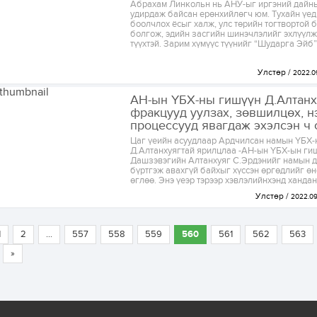
Абрахам Линкольн нь АНУ-ыг иргэний дайны
удирдаж байсан ерөнхийлөгч юм. Тухайн үе
боолчлох ёсыг халж, улс төрийн тогтвортой 
болгож, эдийн засгийн шинэчлэлийг эхлүүлж
түүхтэй. Зарим хүмүүс түүнийг “Шударга Эйб”.
Улстөр
2022.0
АН-ын ҮБХ-ны гишүүн Д.Алтанх
фракцууд уулзах, зөвшилцөх, н
процессууд явагдаж эхэлсэн ч с
Цаг үеийн асуудлаар Ардчилсан намын ҮБХ-
Д.Алтанхуягтай ярилцлаа -АН-ын ҮБХ-ын ги
Дашзэвэгийн Алтанхуяг С.Эрдэнийг намын 
бүртгэж авахгүй байхыг хүссэн өргөдлийг ө
өглөө. Энэ үеэр тэрээр хэвлэлийнхэнд хандан.
Улстөр
2022.09
1
2
...
557
558
559
560
561
562
563
»