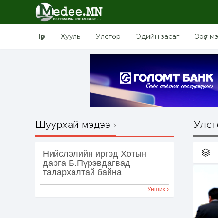
Нүүр
Хууль
Улстөр
Эдийн засаг
Эрүүл м
Шуурхай мэдээ
Улст
Нийслэлийн иргэд Хотын
дарга Б.Пүрэвдагвад
талархалтай байна
Унших ›