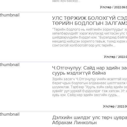
хөлс хүч басхүү...
Улстөр
2022.09.
УЛС ТӨРЖИЖ БОЛОХГҮЙ СЭД
ТӨРИЙН БОДЛОГЫН ЗАЛГАМ
“Төрийн бодлого нь нийгмийн зорилтуудыг х
хөтөлбөрүүдийг хэрэгжүүлэхэд чиглэсэн улс 
шийдвэрүүдийн бүрдэл юм. “Бүрэлдээд байга
нөхцөлд нийцсэн зорилго тавьж, түүнд хүрэх
сонгохтой холбоотойгоор улс төрийн...
Улстөр
2022.
Ч.Отгочулуу: Сайд нар эдийн з
суурь мэдлэггүй байна
Эдийн засагч Ч.Отгочулуу үнийн өсөлттэй хо
баригчдын бодлогын алдаанаас шалтгаалж 
шүүмжлэв. Тэрбээр "Хууль зүйн сайд эдийн з
хувийг уул уурхай бүрдүүлдэг гэж хэлсэн. Уг 
хувь юм. Сайд нар эдийн засгийн суурь...
Улстөр
2022.0
Дэлхийн шилдэг улс төрч цувра
Абрахам Линкольн