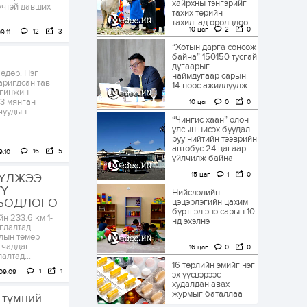
хайрхны тэнгэрийг
үчтэй давших
тахих төрийн
тахилгад оролцлоо
10 цаг
2
0
12
3
9.11
“Хотын дарга сонсож
байна” 150150 тусгай
дугаарыг
өдөр. Нэг
наймдугаар сарын
аригдсан тав
14-нөөс ажиллуулж...
 гинжин
33 мянган
10 цаг
0
0
уудын...
“Чингис хаан” олон
улсын нисэх буудал
руу нийтийн тээврийн
автобус 24 цагаар
16
5
9.10
үйлчилж байна
15 цаг
1
0
СҮЛЖЭЭ
ҮҮ
Нийслэлийн
 БОДЛОГО
цэцэрлэгийн цахим
бүртгэл энэ сарын 10-
н 233.6 км 1-
нд эхэлнэ
глалтад
олын төмөр
 чаддаг
16 цаг
0
0
алтад...
16 төрлийн эмийг нэг
1
1
09.09
эх үүсвэрээс
худалдан авах
журмыг баталлаа
 түмний