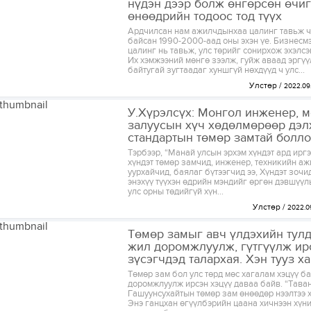
нүдэн дээр болж өнгөрсөн өчиг
өнөөдрийн тодоос тод түүх
Ардчилсан нам ажилчдынхаа цалинг тавьж ч
байсан 1990-2000-аад оны эхэн үе. Бизнесм
цалинг нь тавьж, улс төрийг сонирхож эхэлсэн
Их хэмжээний мөнгө зээлж, гуйж аваад эргүү
байтугай зугтаадаг хуншгүй нөхдүүд ч улс...
Улстөр
2022.09
У.Хүрэлсүх: Монгол инженер, 
залуусын хүч хөдөлмөрөөр дэл
стандартын төмөр замтай болл
Тэрбээр, “Манай улсын эрхэм хүндэт ард иргэ
хүндэт төмөр замчид, инженер, техникийн аж
уурхайчид, баялаг бүтээгчид ээ, Хүндэт зочи
энэхүү түүхэн өдрийн мэндийг өргөн дэвшүүл
улс орны төдийгүй хүн...
Улстөр
2022.0
Төмөр замыг авч үлдэхийн тулд
жил доромжлуулж, гүтгүүлж ир
зүсэгчдэд талархая. Хэн тууз ха
Төмөр зам бол улс төрд мөс хагалам хэцүү б
доромжлуулж ирсэн хэцүү даваа байв. “Тава
Гашуунсухайтын төмөр зам өнөөдөр нээлтээ 
Энэ ганцхан өгүүлбэрийн цаана хичнээн хүн