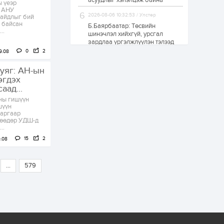
асуудлыг хэлэлцэж байна
 үеэр
өвөл илүү хүнд байж
д АНУ
магадгүй учир төр,
2026-08-06 10:32:53 / Улстөр
байдлыг бий
эрчим хүчний
 байсан
Б.Баярбаатар: Төсвийн
байгууллагууд, иргэд
..
бэлтгэлээ...
шинэчлэл хийхгүй, урсгал
1 өдөр
6
0
зардлаа үргэлжлүүлэн тэлээд
байвал ойрын жилүүдэд улсын
Өнөөдөр сондгой
0
2
9.08
төсөв энэ ачааллаа даахгүй
тоогоор төгссөн
автомашинтай иргэд
болно
уяг: АН-ын
бензин авна
эгдэх
2026-08-06 16:16:03 / Улстөр
аад...
УИХ-ын дарга С.Бямбацогт
1 өдөр
0
3
ны гишүүн
төрийг төлөөлөн Сутай хайрхны
ЗГ: Шатахууны
шүүн
тэнгэрийг тахих төрийн тахилгад
хангамж,
даргаар
оролцлоо
нийлүүлэлтийг
нөөдөр УДШ-д
тогтворжуулах
..
асуудлыг хэлэлцэж
15
2
байна
.08
1 өдөр
0
0
Т.Жанлав: Бидний
"Шугаман бус
...
579
системийг ойролцоо
бодох супер схемүүд"
бүтээл тооцон
бодох...
1 өдөр
7
3
С.Бямбацогт:
Хэлэлцүүлгээс илүү