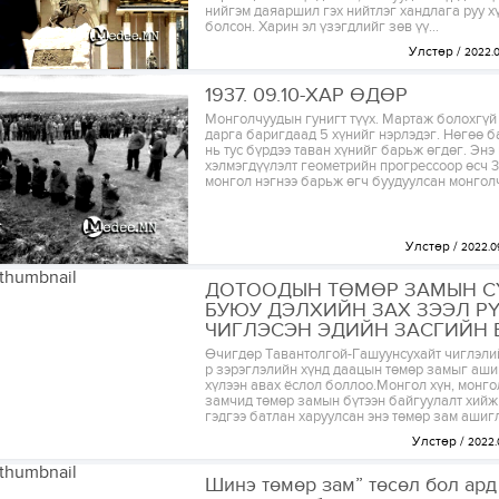
нийгэм даяаршил гэх нийтлэг хандлага руу х
болсон. Харин эл үзэгдлийг зөв үү...
Улстөр
2022.0
1937. 09.10-ХАР ӨДӨР
Монголчуудын гунигт түүх. Мартаж болохгүй 
дарга баригдаад 5 хүнийг нэрлэдэг. Нөгөө б
нь тус бүрдээ таван хүнийг барьж өгдөг. Энэ
хэлмэгдүүлэлт геометрийн прогрессоор өсч 
монгол нэгнээ барьж өгч буудуулсан монголч
Улстөр
2022.0
ДОТООДЫН ТӨМӨР ЗАМЫН 
БУЮУ ДЭЛХИЙН ЗАХ ЗЭЭЛ Р
ЧИГЛЭСЭН ЭДИЙН ЗАСГИЙН
Өчигдөр Тавантолгой-Гашуунсухайт чиглэлий
р зэрэглэлийн хүнд даацын төмөр замыг аши
хүлээн авах ёслол боллоо.Монгол хүн, монг
замчид төмөр замын бүтээн байгуулалт хийж
гэдгээ батлан харуулсан энэ төмөр зам ашигл
Улстөр
2022.
Шинэ төмөр зам” төсөл бол ард