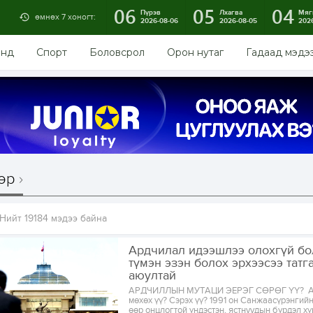
06
05
04
Пүрэв
Лхагва
Мяг
өмнөх 7 хоногт:
2026-08-06
2026-08-05
202
энд
Спорт
Боловсрол
Орон нутаг
Гадаад мэдэ
өр
Нийт 19184 мэдээ байна
Ардчилал идээшлээ олохгүй бо
түмэн эзэн болох эрхээсээ татг
аюултай
АРДЧИЛЛЫН МУТАЦИ ЭЕРЭГ СӨРӨГ ҮҮ? Ар
мөхөх үү? Сэрэх үү? 1991 он Санжаасүрэнгий
өөр онцлогтой үндэстэн, ястнуудын бүрдэл хү