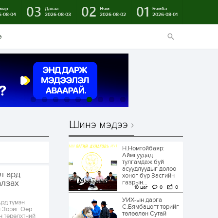
03
02
01
мар
Даваа
Ням
Бямба
6-08-04
2026-08-03
2026-08-02
2026-08-01
э
Шинэ мэдээ
Н.Номтойбаяр:
Аймгуудад
тулгамдаж буй
асуудлуудыг долоо
л ард
хоног бүр Засгийн
алзах
газрын...
10 цаг
0
0
УИХ-ын дарга
д түмэн
С.Бямбацогт төрийг
н Зориг Өөр
төлөөлөн Сутай
н төрөлхтний