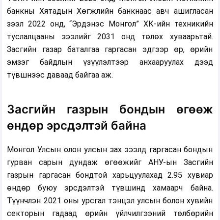
банкны Хятадын Хөгжлийн банкнаас авч ашигласан
зээл 2022 онд, “Эрдэнэс Монгол” ХК-ийн техникийн
туслалцааны зээлийг 2031 онд төлөх хуваарьтай.
Засгийн газар баталгаа гаргасан эдгээр өр, өрийн
эмзэг байдлын үзүүлэлтээр анхааруулах дээд
түвшнээс даваад байгаа аж.
Засгийн газрын бондын өгөөж
өндөр эрсдэлтэй байна
Монгол Улсын олон улсын зах зээлд гаргасан бондын
гурван сарын дундаж өгөөжийг АНУ-ын Засгийн
газрын гаргасан бондтой харьцуулахад 2.95 хувиар
өндөр буюу эрсдэлтэй түвшинд хамаарч байна.
Түүнчлэн 2021 оны урсгал тэнцэл улсын болон хувийн
секторын гадаад өрийн үйлчилгээний төлбөрийн