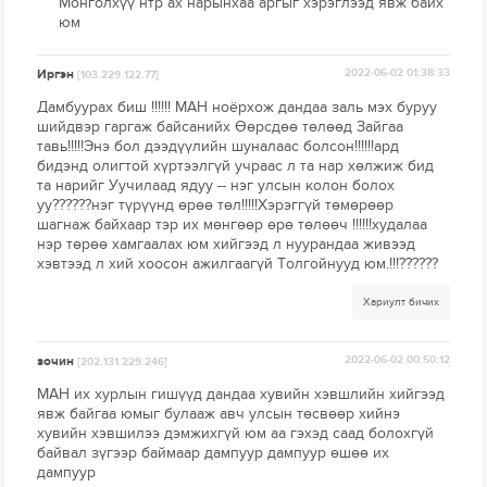
Монголхүү нтр ах нарынхаа аргыг хэрэглээд явж байх
юм
Иргэн
2022-06-02 01:38:33
[103.229.122.77]
Дамбуурах биш !!!!!! МАН ноёрхож дандаа заль мэх буруу
шийдвэр гаргаж байсанийх Өөрсдөө төлөөд Зайгаа
тавь!!!!!Энэ бол дээдүүлийн шуналаас болсон!!!!!!ард
бидэнд олигтой хүртээлгүй учраас л та нар хөлжиж бид
та нарийг Уучилаад ядуу -- нэг улсын колон болох
уу??????нэг түрүүнд өрөө төл!!!!!Хэрэггүй төмөрөөр
шагнаж байхаар тэр их мөнгөөр өрө төлөөч !!!!!!худалаа
нэр төрөө хамгаалах юм хийгээд л нуурандаа живээд
хэвтээд л хий хоосон ажилгаагүй Толгойнууд юм.!!!??????
Хариулт бичих
зочин
2022-06-02 00:50:12
[202.131.229.246]
МАН их хурлын гишүүд дандаа хувийн хэвшлийн хийгээд
явж байгаа юмыг булааж авч улсын төсвөөр хийнэ
хувийн хэвшилээ дэмжихгүй юм аа гэхэд саад болохгүй
байвал зүгээр баймаар дампуур дампуур өшөө их
дампуур