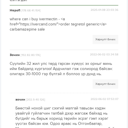
Сэтгэгдэл
Hepofi
2025-01-08 23:03:36
[178.68.41.154]
where can i buy ivermectin - <a
href="https://ivercand.com/">order tegretol generic</a>
carbamazepine sale
Хариулт бичих
Зочин
2022-06-02 03:34:58
[192.82.80.176]
Сүүлийн 32 жил улс төрд гарсан хүмүүс эх орныг минь
ийм байдалд хүргэлээ! Ардчилал гэж солиород байсан:
олигарх 30-1000 гэр бүлтэй л боллоо үр дүнд нь.
Хариулт бичих
зочин
2022-06-02 07:53:07
[202.9.40.126]
Бөөстэй нохой шиг сээгий малгай тавьсан хэдэн
увайгүй гуйлагчин талбай дээр жагсаж байхад нь
бүгдийг нь барьж хориод төрийн эсрэг гэмт хэрэг
үүсгэх байсан юм. Одоо араас нь Отгонбаатар,