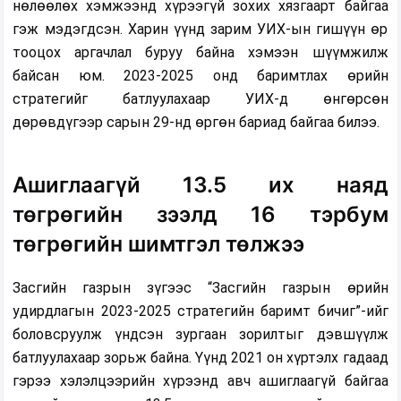
нөлөөлөх хэмжээнд хүрээгүй зохих хязгаарт байгаа
гэж мэдэгдсэн. Харин үүнд зарим УИХ-ын гишүүн өр
тооцох аргачлал буруу байна хэмээн шүүмжилж
байсан юм. 2023-2025 онд баримтлах өрийн
стратегийг батлуулахаар УИХ-д өнгөрсөн
дөрөвдүгээр сарын 29-нд өргөн бариад байгаа билээ.
Ашиглаагүй 13.5 их наяд
төгрөгийн зээлд 16 тэрбум
төгрөгийн шимтгэл төлжээ
Засгийн газрын зүгээс “Засгийн газрын өрийн
удирдлагын 2023-2025 стратегийн баримт бичиг”-ийг
боловсруулж үндсэн зургаан зорилтыг дэвшүүлж
батлуулахаар зорьж байна. Үүнд 2021 он хүртэлх гадаад
гэрээ хэлэлцээрийн хүрээнд авч ашиглаагүй байгаа