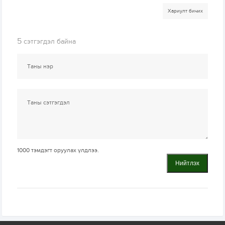
Хариулт бичих
5
сэтгэгдэл байна
1000
тэмдэгт оруулах үлдлээ.
Нийтлэх