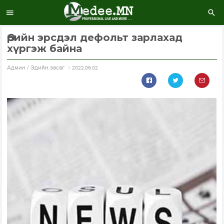
Өрийн эрсдэл дефольт зарлахад
хүргэж байна
Aдмин / Эдийн засаг
2022.06.02