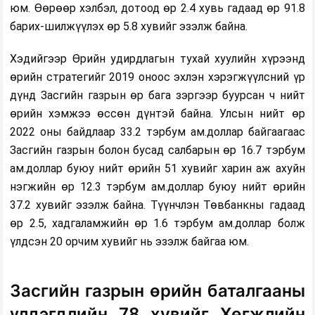
юм. Өөрөөр хэлбэл, дотоод өр 2.4 хувь гадаад өр 91.8
барих-шилжүүлэх өр 5.8 хувийг эзэлж байна.
Хэдийгээр Өрийн удирдлагын тухай хуулийн хүрээнд
өрийн стратегийг 2019 оноос эхлэн хэрэгжүүлсний үр
дүнд Засгийн газрын өр бага зэргээр буурсан ч нийт
өрийн хэмжээ өссөн дүнтэй байна. Улсын нийт өр
2022 оны байдлаар 33.2 тэрбум ам.доллар байгаагаас
Засгийн газрын болон бусад салбарын өр 16.7 тэрбум
ам.доллар буюу нийт өрийн 51 хувийг харин аж ахуйн
нэгжийн өр 12.3 тэрбум ам.доллар буюу нийт өрийн
37.2 хувийг эзэлж байна. Түүнчлэн Төвбанкны гадаад
өр 2.5, хадгаламжийн өр 1.6 тэрбум ам.доллар болж
үлдсэн 20 орчим хувийг нь эзэлж байгаа юм.
Засгийн газрын өрийн баталгааны
үлдэгдлийн 78 хувийг Хөгжлийн