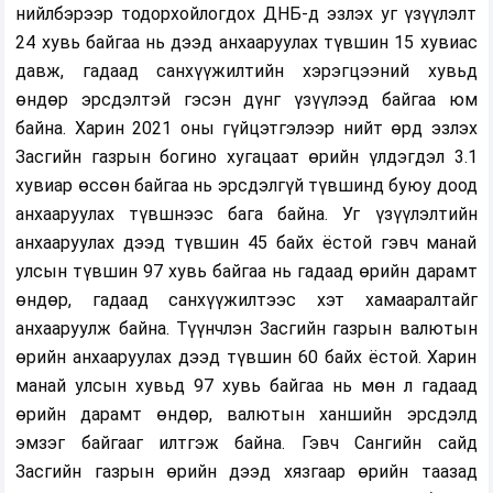
нийлбэрээр тодорхойлогдох ДНБ-д эзлэх уг үзүүлэлт
24 хувь байгаа нь дээд анхааруулах түвшин 15 хувиас
давж, гадаад санхүүжилтийн хэрэгцээний хувьд
өндөр эрсдэлтэй гэсэн дүнг үзүүлээд байгаа юм
байна. Харин 2021 оны гүйцэтгэлээр нийт өрд эзлэх
Засгийн газрын богино хугацаат өрийн үлдэгдэл 3.1
хувиар өссөн байгаа нь эрсдэлгүй түвшинд буюу доод
анхааруулах түвшнээс бага байна. Уг үзүүлэлтийн
анхааруулах дээд түвшин 45 байх ёстой гэвч манай
улсын түвшин 97 хувь байгаа нь гадаад өрийн дарамт
өндөр, гадаад санхүүжилтээс хэт хамааралтайг
анхааруулж байна. Түүнчлэн Засгийн газрын валютын
өрийн анхааруулах дээд түвшин 60 байх ёстой. Харин
манай улсын хувьд 97 хувь байгаа нь мөн л гадаад
өрийн дарамт өндөр, валютын ханшийн эрсдэлд
эмзэг байгааг илтгэж байна. Гэвч Сангийн сайд
Засгийн газрын өрийн дээд хязгаар өрийн таазад