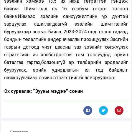
зээлийн хэмжээ 13.5 их наяд төгрөгтэй тэнцэж
байгаа. Шимтгэлд нь 16 тэрбум төгрөг төлсөн
байна.Иймээс зээлийн санхүүжилтийн үр дүнтэй
зарцуулах ашиглагдаагүй зээлийн шимтгэлийг
буруулахаар зорьж байна. 2023-2024 онд төлөх гадаад
бондын төлөлтийн өндөр ачааллыг зохицуулах Засгийн
газрын дотоод үнэт цаасны зах зээлийг хөгжүүлэх
стратегийн ач холбогдолтой том төслүүдэд өрийн
баталгаа гаргах,болзошгүй өр төлбөрийн эрсдэлийг
бууруулах, өрийн удирдлагын ил тод байдлыг
сайжруулахаар өрийн стратегийг боловсруулжээ.
Эх сурвалж: “Зууны мэдээ” сонин