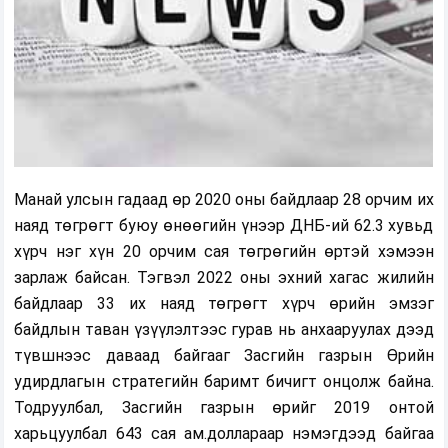
Манай улсын гадаад өр 2020 оны байдлаар 28 орчим их
наяд төгрөгт буюу өнөөгийн үнээр ДНБ-ий 62.3 хувьд
хүрч нэг хүн 20 орчим сая төгрөгийн өртэй хэмээн
зарлаж байсан. Тэгвэл 2022 оны эхний хагас жилийн
байдлаар 33 их наяд төгрөгт хүрч өрийн эмзэг
байдлын таван үзүүлэлтээс гурав нь анхааруулах дээд
түвшнээс даваад байгааг Засгийн газрын Өрийн
удирдлагын стратегийн баримт бичигт онцолж байна.
Тодруулбал, Засгийн газрын өрийг 2019 онтой
харьцуулбал 643 сая ам.доллараар нэмэгдээд байгаа