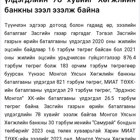
банкны зээл эзэлж байна
Түүнчлэн эдгээр дотоод болон гадаад өр, зээлийн
баталгааг Засгийн газар гаргадаг. Тэгвэл Засгийн
газрын өрийн баталгааны үлдэгдэл 2020 оны жилийн
эцсийн байдлаар 1.6 тэрбум төгрөг байсан бол 2021
оны жилийн эцсийн урьдчилсан гүйцэтгэлээр 876.4
тэрбум төгрөг болж 183 орчим тэрбум төгрөгөөр
буурсан. Үүнээс Монгол Улсын Хөгжлийн банкны
баталгааны үлдэгдэл 821 тэрбум төгрөг, МИАТ ТӨХК-
ийн баталгааны үлдэгдэл 29 тэрбум төгрөг, “Эрдэнэс
Монгол” ХК-ийн баталгааны үлдэгдэл 26.5 тэрбум
төгрөг байна. Засгийн газрын өрийн баталгааны
үлдэгдлийн 78 хувийг эзэлж байгаа Монгол Улсын
Хөгжлийн банкны 30 тэрбум иенийн “Самурай” бондын
төлбөрийг 2023 онд төлөх хуваарьтай. Харин МИАТ
ТӨХК-ийн зээлийг 2023 онд, Монгол Улсын Хөгжлийн