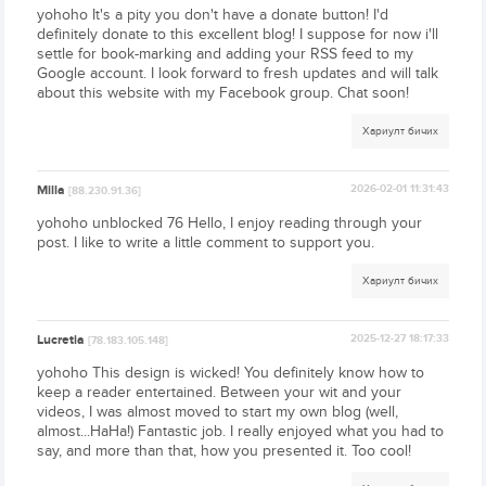
yohoho It's a pity you don't have a donate button! I'd
definitely donate to this excellent blog! I suppose for now i'll
settle for book-marking and adding your RSS feed to my
Google account. I look forward to fresh updates and will talk
about this website with my Facebook group. Chat soon!
Хариулт бичих
Milla
2026-02-01 11:31:43
[88.230.91.36]
yohoho unblocked 76 Hello, I enjoy reading through your
post. I like to write a little comment to support you.
Хариулт бичих
Lucretia
2025-12-27 18:17:33
[78.183.105.148]
yohoho This design is wicked! You definitely know how to
keep a reader entertained. Between your wit and your
videos, I was almost moved to start my own blog (well,
almost...HaHa!) Fantastic job. I really enjoyed what you had to
say, and more than that, how you presented it. Too cool!