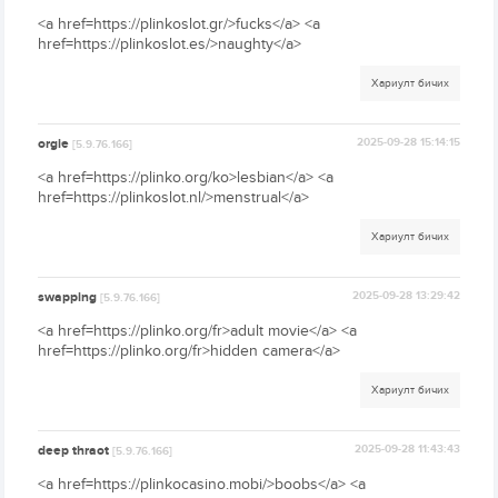
<a href=https://plinkoslot.gr/>fucks</a> <a
href=https://plinkoslot.es/>naughty</a>
Хариулт бичих
orgie
2025-09-28 15:14:15
[5.9.76.166]
<a href=https://plinko.org/ko>lesbian</a> <a
href=https://plinkoslot.nl/>menstrual</a>
Хариулт бичих
swapping
2025-09-28 13:29:42
[5.9.76.166]
<a href=https://plinko.org/fr>adult movie</a> <a
href=https://plinko.org/fr>hidden camera</a>
Хариулт бичих
deep thraot
2025-09-28 11:43:43
[5.9.76.166]
<a href=https://plinkocasino.mobi/>boobs</a> <a