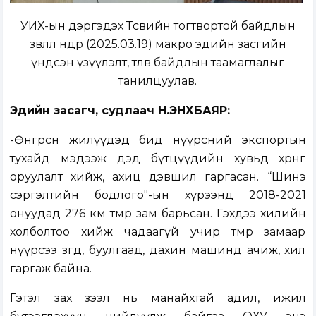
УИХ-ын дэргэдэх Төсвийн тогтвортой байдлын
зөвлөл өнөөдөр (
2025.03.19)
макро эдийн засгийн
үндсэн үзүүлэлт, төлөв байдлын таамаглалыг
танилцуулав.
Эдийн засагч, судлаач Н.ЭНХБАЯР:
-Өнгөрсөн жилүүдэд бид нүүрсний экспортын
тухайд мэдээж дэд бүтцүүдийн хувьд хөрөнгө
оруулалт хийж, ахиц дэвшил гаргасан. “Шинэ
сэргэлтийн бодлого"-ын хүрээнд 2018-2021
онуудад 276 км төмөр зам барьсан. Гэхдээ хилийн
холболтоо хийж чадаагүй учир төмөр замаар
нүүрсээ зөөгөөд, буулгаад, дахин машинд ачиж, хил
гаргаж байна.
Гэтэл зах зээл нь манайхтай адил, ижил