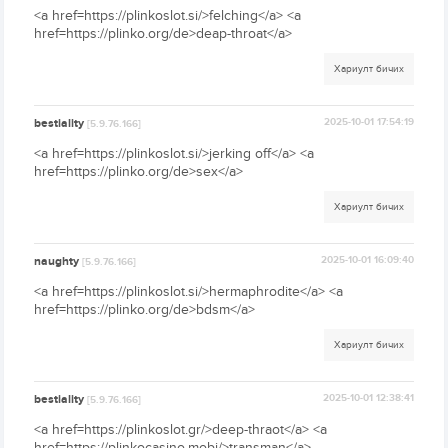
<a href=https://plinkoslot.si/>felching</a> <a
href=https://plinko.org/de>deap-throat</a>
Хариулт бичих
bestiality
2025-10-01 17:54:19
[5.9.76.166]
<a href=https://plinkoslot.si/>jerking off</a> <a
href=https://plinko.org/de>sex</a>
Хариулт бичих
naughty
2025-10-01 16:09:40
[5.9.76.166]
<a href=https://plinkoslot.si/>hermaphrodite</a> <a
href=https://plinko.org/de>bdsm</a>
Хариулт бичих
bestiality
2025-10-01 12:38:41
[5.9.76.166]
<a href=https://plinkoslot.gr/>deep-thraot</a> <a
href=https://plinkocasino.mobi/>transman</a>