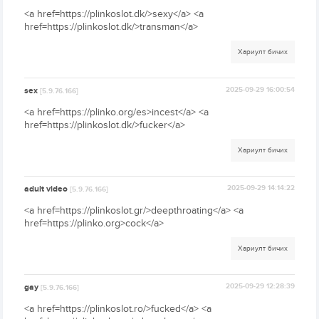
<a href=https://plinkoslot.dk/>sexy</a> <a
href=https://plinkoslot.dk/>transman</a>
Хариулт бичих
sex
2025-09-29 16:00:54
[5.9.76.166]
<a href=https://plinko.org/es>incest</a> <a
href=https://plinkoslot.dk/>fucker</a>
Хариулт бичих
adult video
2025-09-29 14:14:22
[5.9.76.166]
<a href=https://plinkoslot.gr/>deepthroating</a> <a
href=https://plinko.org>cock</a>
Хариулт бичих
gay
2025-09-29 12:28:39
[5.9.76.166]
<a href=https://plinkoslot.ro/>fucked</a> <a