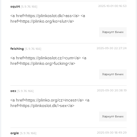
squirt
2025-10-01 00:16:53
[5.9.76.166]
<a href=https://plinkoslot.dk/>ass</a> <a
href=https://plinko.org/ko>slut</a>
Хариулт бичих
felching
2025-09-30 22:27:24
[5.9.76.166]
<a href=https://plinkoslot.cz/>cum</a> <a
href=https://plinko.org>fucking</a>
Хариулт бичих
sex
2025-09-30 20:38:19
[5.9.76.166]
<a href=https://plinko.org/cz>incest</a> <a
href=https://plinkoslot.dk/>sex</a>
Хариулт бичих
orgie
2025-09-30 18:49:29
[5.9.76.166]