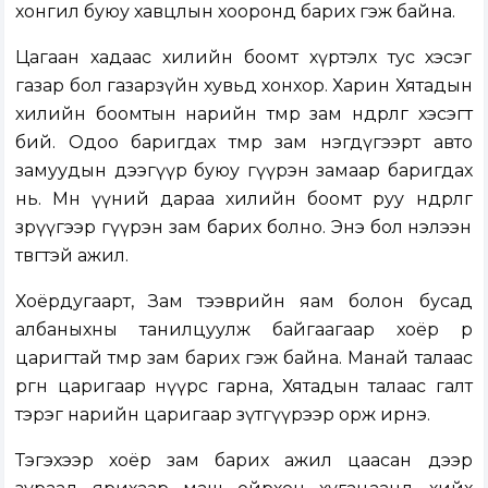
хонгил буюу хавцлын хооронд барих гэж байна.
Цагаан хадаас хилийн боомт хүртэлх тус хэсэг
газар бол газарзүйн хувьд хонхор. Харин Хятадын
хилийн боомтын нарийн төмөр зам өндөрлөг хэсэгт
бий. Одоо баригдах төмөр зам нэгдүгээрт авто
замуудын дээгүүр буюу гүүрэн замаар баригдах
нь. Мөн үүний дараа хилийн боомт руу өндөрлөг
зөрүүгээр гүүрэн зам барих болно. Энэ бол нэлээн
төвөгтэй ажил.
Хоёрдугаарт, Зам тээврийн яам болон бусад
албаныхны танилцуулж байгаагаар хоёр өөр
царигтай төмөр зам барих гэж байна. Манай талаас
өргөн царигаар нүүрс гарна, Хятадын талаас галт
тэрэг нарийн царигаар зүтгүүрээр орж ирнэ.
Тэгэхээр хоёр зам барих ажил цаасан дээр