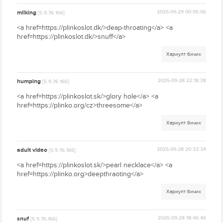
milking
2025-09-29 00:05:06
[5.9.76.166]
<a href=https://plinkoslot.dk/>deap-throating</a> <a
href=https://plinkoslot.dk/>snuff</a>
Хариулт бичих
humping
2025-09-28 22:18:38
[5.9.76.166]
<a href=https://plinkoslot.sk/>glory hole</a> <a
href=https://plinko.org/cz>threesome</a>
Хариулт бичих
adult video
2025-09-28 20:32:34
[5.9.76.166]
<a href=https://plinkoslot.sk/>pearl necklace</a> <a
href=https://plinko.org>deepthraoting</a>
Хариулт бичих
snuf
2025-09-28 18:46:46
[5.9.76.166]