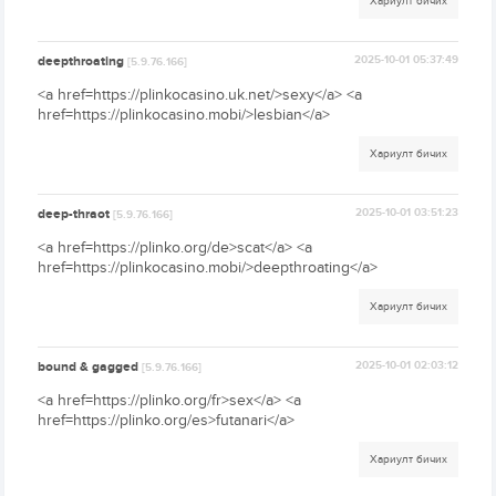
Хариулт бичих
deepthroating
2025-10-01 05:37:49
[5.9.76.166]
<a href=https://plinkocasino.uk.net/>sexy</a> <a
href=https://plinkocasino.mobi/>lesbian</a>
Хариулт бичих
deep-thraot
2025-10-01 03:51:23
[5.9.76.166]
<a href=https://plinko.org/de>scat</a> <a
href=https://plinkocasino.mobi/>deepthroating</a>
Хариулт бичих
bound & gagged
2025-10-01 02:03:12
[5.9.76.166]
<a href=https://plinko.org/fr>sex</a> <a
href=https://plinko.org/es>futanari</a>
Хариулт бичих