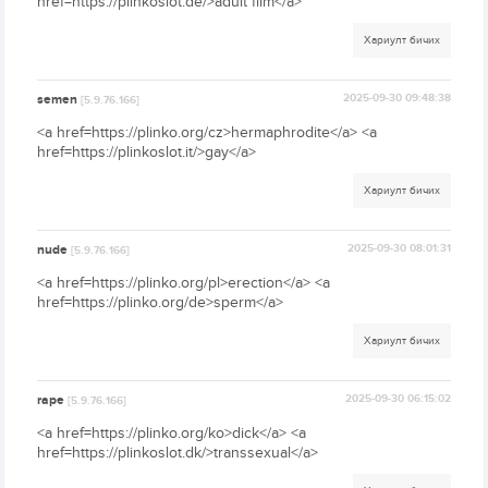
href=https://plinkoslot.de/>adult film</a>
Хариулт бичих
semen
2025-09-30 09:48:38
[5.9.76.166]
<a href=https://plinko.org/cz>hermaphrodite</a> <a
href=https://plinkoslot.it/>gay</a>
Хариулт бичих
nude
2025-09-30 08:01:31
[5.9.76.166]
<a href=https://plinko.org/pl>erection</a> <a
href=https://plinko.org/de>sperm</a>
Хариулт бичих
rape
2025-09-30 06:15:02
[5.9.76.166]
<a href=https://plinko.org/ko>dick</a> <a
href=https://plinkoslot.dk/>transsexual</a>