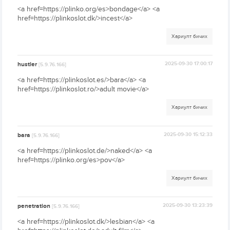
<a href=https://plinko.org/es>bondage</a> <a
href=https://plinkoslot.dk/>incest</a>
Хариулт бичих
hustler
2025-09-30 17:00:17
[5.9.76.166]
<a href=https://plinkoslot.es/>bara</a> <a
href=https://plinkoslot.ro/>adult movie</a>
Хариулт бичих
bara
2025-09-30 15:12:33
[5.9.76.166]
<a href=https://plinkoslot.de/>naked</a> <a
href=https://plinko.org/es>pov</a>
Хариулт бичих
penetration
2025-09-30 13:23:39
[5.9.76.166]
<a href=https://plinkoslot.dk/>lesbian</a> <a