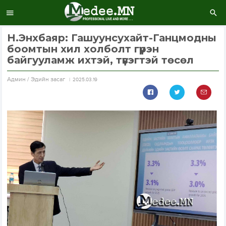
Н.Энхбаяр: Гашуунсухайт-Ганцмодны
боомтын хил холболт гүүрэн
байгууламж ихтэй, түвэгтэй төсөл
Aдмин / Эдийн засаг
2025.03.19