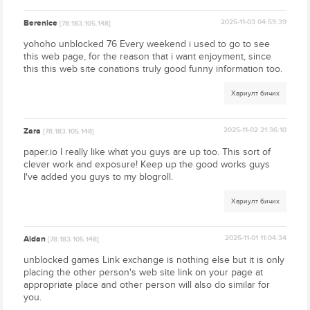
Berenice
2025-11-03 04:59:39
[78.183.105.148]
yohoho unblocked 76 Every weekend i used to go to see
this web page, for the reason that i want enjoyment, since
this this web site conations truly good funny information too.
Хариулт бичих
Zara
2025-11-02 21:36:10
[78.183.105.148]
paper.io I really like what you guys are up too. This sort of
clever work and exposure! Keep up the good works guys
I've added you guys to my blogroll.
Хариулт бичих
Aidan
2025-11-01 11:04:34
[78.183.105.148]
unblocked games Link exchange is nothing else but it is only
placing the other person's web site link on your page at
appropriate place and other person will also do similar for
you.