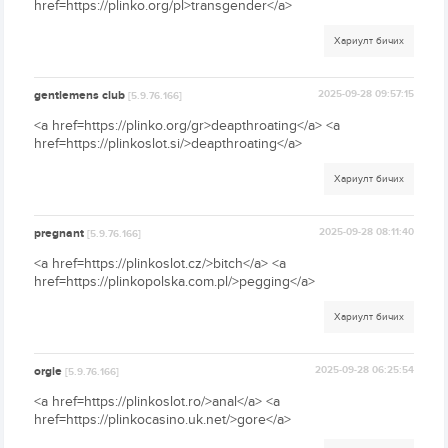
href=https://plinko.org/pl>transgender</a>
Хариулт бичих
gentlemens club
2025-09-28 09:57:15
[5.9.76.166]
<a href=https://plinko.org/gr>deapthroating</a> <a
href=https://plinkoslot.si/>deapthroating</a>
Хариулт бичих
pregnant
2025-09-28 08:11:40
[5.9.76.166]
<a href=https://plinkoslot.cz/>bitch</a> <a
href=https://plinkopolska.com.pl/>pegging</a>
Хариулт бичих
orgie
2025-09-28 06:25:54
[5.9.76.166]
<a href=https://plinkoslot.ro/>anal</a> <a
href=https://plinkocasino.uk.net/>gore</a>