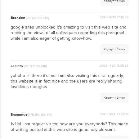
Хариулт бичих
Branden
2025-12-25 17:16:03
[78.183.105.148]
google sites unblocked It's amazing to visit this web site and
reading the views of all colleagues regarding this paragraph,
while I am also eager of getting know-how.
Хариулт бичих
Jacinto
2025-11-25 17:35:39
[78.183.105.148]
yohoho Hi there it's me, I am also visiting this site regularly,
this website is in fact nice and the users are really sharing
fastidious thoughts.
Хариулт бичих
Emmanuel
2025-11-24 23:27:21
[78.183.105.148]
1v1.lol I am regular visitor, how are you everybody? This piece
of writing posted at this web site is genuinely pleasant.