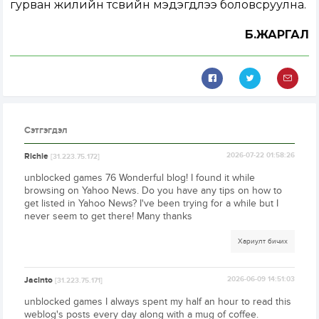
гурван жилийн төсвийн мэдэгдлээ боловсруулна.
Б.ЖАРГАЛ
Сэтгэгдэл
Richie
2026-07-22 01:58:26
[31.223.75.172]
unblocked games 76 Wonderful blog! I found it while
browsing on Yahoo News. Do you have any tips on how to
get listed in Yahoo News? I've been trying for a while but I
never seem to get there! Many thanks
Хариулт бичих
Jacinto
2026-06-09 14:51:03
[31.223.75.171]
unblocked games I always spent my half an hour to read this
weblog's posts every day along with a mug of coffee.