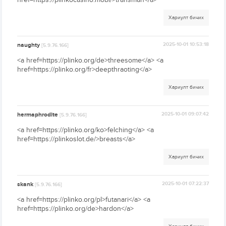
Хариулт бичих
naughty
2025-10-01 10:53:18
[5.9.76.166]
<a href=https://plinko.org/de>threesome</a> <a
href=https://plinko.org/fr>deepthraoting</a>
Хариулт бичих
hermaphrodite
2025-10-01 09:07:42
[5.9.76.166]
<a href=https://plinko.org/ko>felching</a> <a
href=https://plinkoslot.de/>breasts</a>
Хариулт бичих
skank
2025-10-01 07:22:37
[5.9.76.166]
<a href=https://plinko.org/pl>futanari</a> <a
href=https://plinko.org/de>hardon</a>