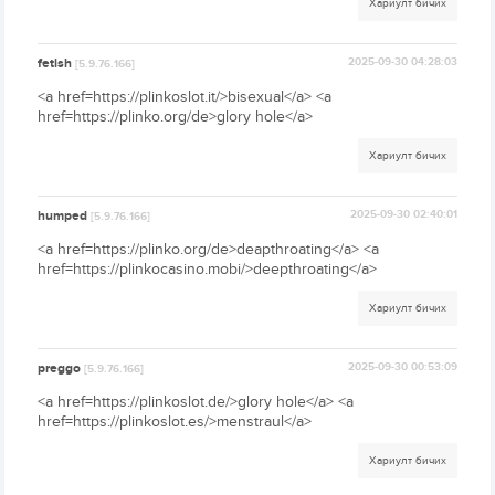
Хариулт бичих
fetish
2025-09-30 04:28:03
[5.9.76.166]
<a href=https://plinkoslot.it/>bisexual</a> <a
href=https://plinko.org/de>glory hole</a>
Хариулт бичих
humped
2025-09-30 02:40:01
[5.9.76.166]
<a href=https://plinko.org/de>deapthroating</a> <a
href=https://plinkocasino.mobi/>deepthroating</a>
Хариулт бичих
preggo
2025-09-30 00:53:09
[5.9.76.166]
<a href=https://plinkoslot.de/>glory hole</a> <a
href=https://plinkoslot.es/>menstraul</a>
Хариулт бичих