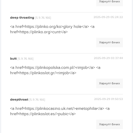
Хариулт бичих
deep throating
2025-09-29 05:24:22
[5.9.76.166]
<a href=https://plinko.org/ko>glory hole</a> <a
href=https://plinko.org>cunt</a>
Хариулт бичих
butt
2025-09-29 03:37:44
[5.9.76.166]
<a href=https://plinkopolska.com.pl/>rimjob</a> <a
href=https://plinkoslot.gr/>rimjob</a>
Хариулт бичих
deepthroat
2025-09-29 01:50:53
[5.9.76.166]
<a href=https://plinkocasino.uk.net/>emetophilia</a> <a
href=https://plinkoslot.es/>pubic</a>
Хариулт бичих