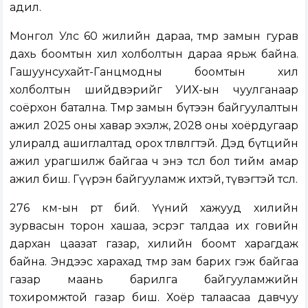
адил.
Монгол Улс 60 жилийн дараа, төмөр замын гурав
дахь боомтын хил холболтын дараа ярьж байна.
Гашуунсухайт-Ганцмодны боомтын хил
холболтын шийдвэрийг УИХ-ын чуулганаар
соёрхон батална. Төмөр замын бүтээн байгуулалтын
ажил 2025 оны хавар эхэлж, 2028 оны хоёрдугаар
улиралд ашиглалтад орох төлөвлөгөөтэй. Дэд бүтцийн
ажил урагшилж байгаа ч энэ төсөл бол тийм амар
ажил биш. Гүүрэн байгууламж ихтэй, түвэгтэй төсөл.
276 км-ын өртөө бий. Үүний хажууд хилийн
зурвасын торон хашаа, эсрэг талдаа их говийн
дархан цаазат газар, хилийн боомт харагдаж
байна. Эндээс харахад төмөр зам барих гэж байгаа
газар маань барилга байгууламжийн
тохиромжтой газар биш. Хоёр талаасаа давчуу