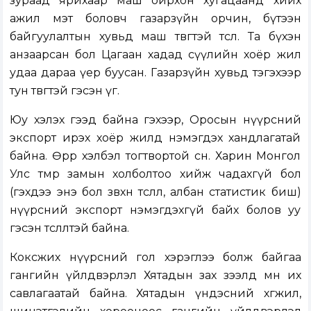
зураад ярихаар маш ойрхон хугацаанд хийх
ажил мэт боловч газарзүйн орчин, бүтээн
байгуулалтын хувьд маш төвөгтэй төсөл. Та бүхэн
анзаарсан бол Цагаан хадад сүүлийн хоёр жил
удаа дараа үер буусан. Газарзүйн хувьд тэгэхээр
тун төвөгтэй гэсэн үг.
Юу хэлэх гээд байна гэхээр, Оросын нүүрсний
экспорт ирэх хоёр жилд нэмэгдэх хандлагатай
байна. Өөрөөр хэлбэл тогтвортой өснө. Харин Монгол
Улс төмөр замын холболтоо хийж чадахгүй бол
(гэхдээ энэ бол зөвхөн төсөөлөл, албан статистик биш)
нүүрсний экспорт нэмэгдэхгүй байх болов уу
гэсэн төсөөлөлтэй байна.
Коксжих нүүрсний гол хэрэглээ болж байгаа
гангийн үйлдвэрлэл Хятадын зах зээлд мөн их
савлагаатай байна. Хятадын үндэсний хөгжил,