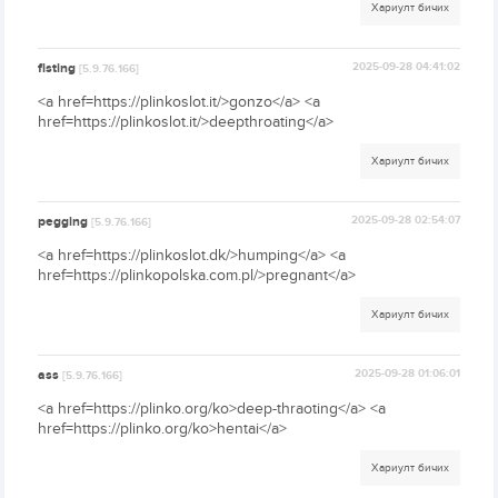
Хариулт бичих
fisting
2025-09-28 04:41:02
[5.9.76.166]
<a href=https://plinkoslot.it/>gonzo</a> <a
href=https://plinkoslot.it/>deepthroating</a>
Хариулт бичих
pegging
2025-09-28 02:54:07
[5.9.76.166]
<a href=https://plinkoslot.dk/>humping</a> <a
href=https://plinkopolska.com.pl/>pregnant</a>
Хариулт бичих
ass
2025-09-28 01:06:01
[5.9.76.166]
<a href=https://plinko.org/ko>deep-thraoting</a> <a
href=https://plinko.org/ko>hentai</a>
Хариулт бичих