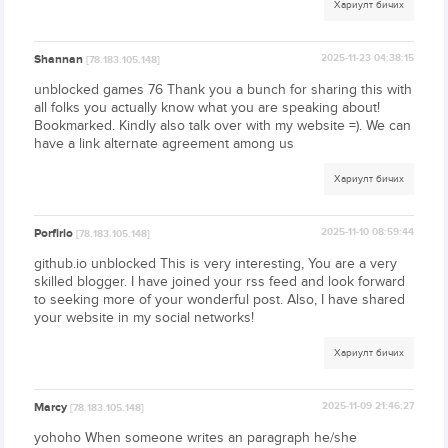
Хариулт бичих
Shannan
2025-11-23 04:38:15
[78.183.105.148]
unblocked games 76 Thank you a bunch for sharing this with
all folks you actually know what you are speaking about!
Bookmarked. Kindly also talk over with my website =). We can
have a link alternate agreement among us
Хариулт бичих
Porfirio
2025-11-10 08:59:44
[78.183.105.148]
github.io unblocked This is very interesting, You are a very
skilled blogger. I have joined your rss feed and look forward
to seeking more of your wonderful post. Also, I have shared
your website in my social networks!
Хариулт бичих
Marcy
2025-11-09 21:46:27
[78.183.105.148]
yohoho When someone writes an paragraph he/she