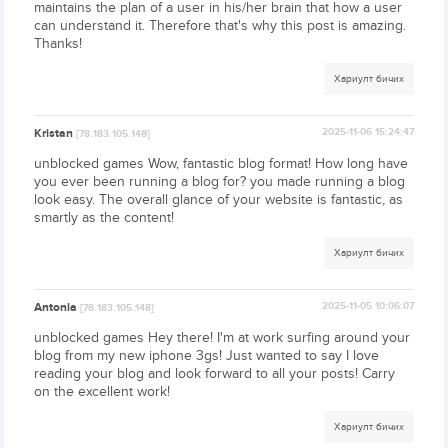
maintains the plan of a user in his/her brain that how a user
can understand it. Therefore that's why this post is amazing.
Thanks!
Хариулт бичих
Kristan
2025-11-06 15:24:47
[78.183.105.148]
unblocked games Wow, fantastic blog format! How long have
you ever been running a blog for? you made running a blog
look easy. The overall glance of your website is fantastic, as
smartly as the content!
Хариулт бичих
Antonia
2025-11-05 10:06:07
[78.183.105.148]
unblocked games Hey there! I'm at work surfing around your
blog from my new iphone 3gs! Just wanted to say I love
reading your blog and look forward to all your posts! Carry
on the excellent work!
Хариулт бичих