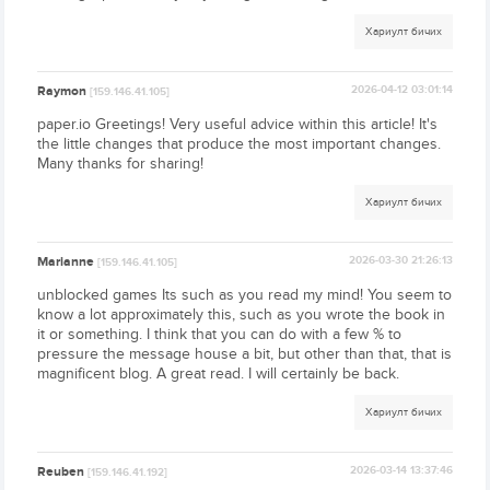
Хариулт бичих
Raymon
2026-04-12 03:01:14
[159.146.41.105]
paper.io Greetings! Very useful advice within this article! It's
the little changes that produce the most important changes.
Many thanks for sharing!
Хариулт бичих
Marianne
2026-03-30 21:26:13
[159.146.41.105]
unblocked games Its such as you read my mind! You seem to
know a lot approximately this, such as you wrote the book in
it or something. I think that you can do with a few % to
pressure the message house a bit, but other than that, that is
magnificent blog. A great read. I will certainly be back.
Хариулт бичих
Reuben
2026-03-14 13:37:46
[159.146.41.192]