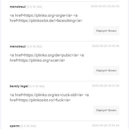
menstraul
2025-09-29 23:06:30
[5.9.76.166]
<a href=https://plinko.org>orgie</a> <a
href=https://plinkoslot.de/>facesitting</a>
Хариулт бичих
menstraul
2025-09-29 21:19:46
[5.9.76.166]
<a href=https://plinko.org/de>pubic</a> <a
href=https://plinko.org>scat</a>
Хариулт бичих
barely legal
2025-09-29 19:31:29
[5.9.76.166]
<a href=https://plinko.org/es>cuck-old</a> <a
href=https://plinkoslot.ro/>fuck</a>
Хариулт бичих
sperm
2025-09-29 17:47:24
[5.9.76.166]