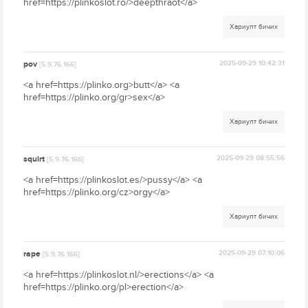
href=https://plinkoslot.ro/>deepthraot</a>
Хариулт бичих
pov
2025-09-29 10:42:31
[5.9.76.166]
<a href=https://plinko.org>butt</a> <a
href=https://plinko.org/gr>sex</a>
Хариулт бичих
squirt
2025-09-29 08:55:56
[5.9.76.166]
<a href=https://plinkoslot.es/>pussy</a> <a
href=https://plinko.org/cz>orgy</a>
Хариулт бичих
rape
2025-09-29 07:10:06
[5.9.76.166]
<a href=https://plinkoslot.nl/>erections</a> <a
href=https://plinko.org/pl>erection</a>