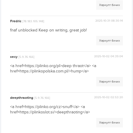
Хариулт бичих
Fredric
2025-10-31 08:30:14
[78.183.105.148]
fnaf unblocked Keep on writing, great job!
Хариулт бичих
sexy
2025-10-02 04:39:04
[5.9.76.166]
<a href=https://plinko.org/pl>deep thraot</a> <a
href=https://plinkopolska.com.pl/>hump</a>
Хариулт бичих
deepthraoting
2025-10-02 02:53:20
[5.9.76.166]
<a href=https://plinko.org/cz>snuff</a> <a
href=https://plinkoslot.si/>deepthraoting</a>
Хариулт бичих