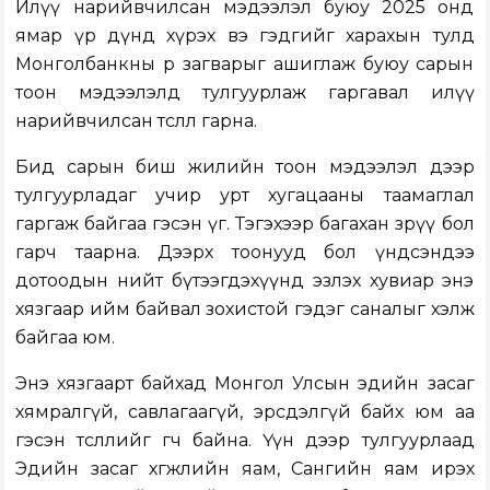
Илүү нарийвчилсан мэдээлэл буюу 2025 онд
ямар үр дүнд хүрэх вэ гэдгийг харахын тулд
Монголбанкны өөр загварыг ашиглаж буюу сарын
тоон мэдээлэлд тулгуурлаж гаргавал илүү
нарийвчилсан төсөөлөл гарна.
Бид сарын биш жилийн тоон мэдээлэл дээр
тулгуурладаг учир урт хугацааны таамаглал
гаргаж байгаа гэсэн үг. Тэгэхээр багахан зөрүү бол
гарч таарна. Дээрх тоонууд бол үндсэндээ
дотоодын нийт бүтээгдэхүүнд эзлэх хувиар энэ
хязгаар ийм байвал зохистой гэдэг саналыг хэлж
байгаа юм.
Энэ хязгаарт байхад Монгол Улсын эдийн засаг
хямралгүй, савлагаагүй, эрсдэлгүй байх юм аа
гэсэн төсөөллийг өгч байна. Үүн дээр тулгуурлаад
Эдийн засаг хөгжлийн яам, Сангийн яам ирэх