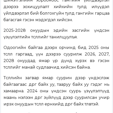
шинэтгэлийн хорооноос гангийн үйлдвэрлэл
дээрээ зохицуулалт хийхийн тулд илүүдэл
үйлдвэрлэл бий болгохгүйн тулд гангийн гарцаа
багасгая гэсэн мэдэгдэл хийсэн.
2025-2028 онуудын эдийн засгийн үндсэн
үзүүлэлтийн төсөөллийг танилцуулъя.
Одоогийн байгаа дээрх орчинд бид 2025 оны
төсөөллөө гаргаад, үүн дээрээ суурилж 2026, 2027,
2028 онуудад ямар үр дүнд хүрэх вэ гэсэн
төсөөллийг манай судлаачид хийсэн байна.
Төсөөллийн загвар ямар суурин дээр үндэслэж
байгаагаас өөдрөг байх уу, тааруу байх уу гэдэг нь
хамаарна. 2024 оны үндсэн суурь үзүүлэлтүүд
маань нэлээн өөдрөг зүйлүүд дээр суурилсан учир
ирэх онуудын төсөөлөл ерөнхийдөө өөдрөг байх төлөвтэй.