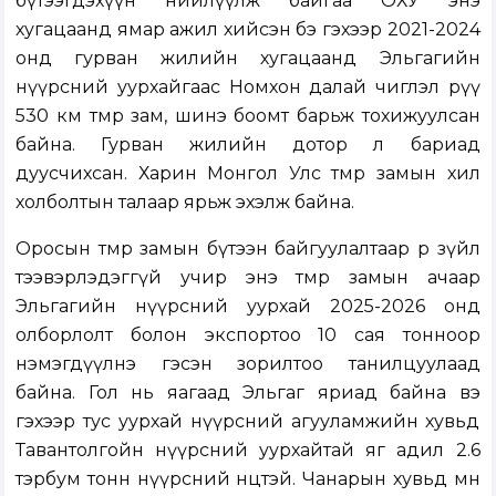
бүтээгдэхүүн нийлүүлж байгаа ОХУ энэ
хугацаанд ямар ажил хийсэн бэ гэхээр 2021-2024
онд гурван жилийн хугацаанд Эльгагийн
нүүрсний уурхайгаас Номхон далай чиглэл рүү
530 км төмөр зам, шинэ боомт барьж тохижуулсан
байна. Гурван жилийн дотор л бариад
дуусчихсан. Харин Монгол Улс төмөр замын хил
холболтын талаар ярьж эхэлж байна.
Оросын төмөр замын бүтээн байгуулалтаар өөр зүйл
тээвэрлэдэггүй учир энэ төмөр замын ачаар
Эльгагийн нүүрсний уурхай 2025-2026 онд
олборлолт болон экспортоо 10 сая тонноор
нэмэгдүүлнэ гэсэн зорилтоо танилцуулаад
байна. Гол нь яагаад Эльгаг яриад байна вэ
гэхээр тус уурхай нүүрсний агууламжийн хувьд
Тавантолгойн нүүрсний уурхайтай яг адил 2.6
тэрбум тонн нүүрсний нөөцтэй. Чанарын хувьд мөн