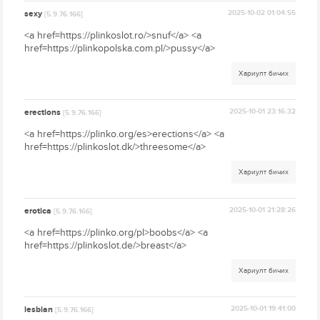
sexy
2025-10-02 01:04:55
[5.9.76.166]
<a href=https://plinkoslot.ro/>snuf</a> <a
href=https://plinkopolska.com.pl/>pussy</a>
Хариулт бичих
erections
2025-10-01 23:16:32
[5.9.76.166]
<a href=https://plinko.org/es>erections</a> <a
href=https://plinkoslot.dk/>threesome</a>
Хариулт бичих
erotica
2025-10-01 21:28:26
[5.9.76.166]
<a href=https://plinko.org/pl>boobs</a> <a
href=https://plinkoslot.de/>breast</a>
Хариулт бичих
lesbian
2025-10-01 19:41:00
[5.9.76.166]