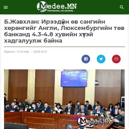
Б.Жавхлан: Ирээдүйн өв сангийн
хөрөнгийг Англи, Люксембургийн төв
банканд 4.3-4.8 хувийн хүүтэй
хадгалуулж байна
Aдмин / Улстөр
2025.10.01