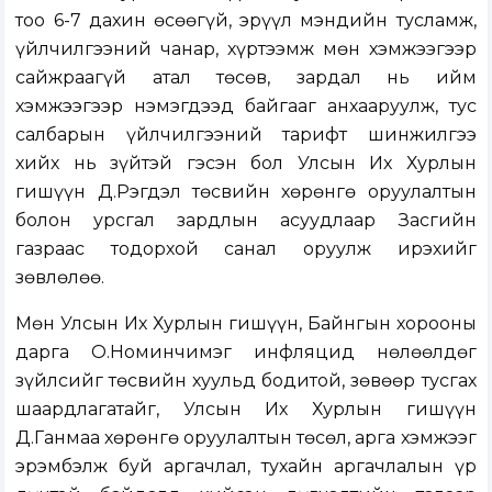
тоо 6-7 дахин өсөөгүй, эрүүл мэндийн тусламж,
үйлчилгээний чанар, хүртээмж мөн хэмжээгээр
сайжраагүй атал төсөв, зардал нь ийм
хэмжээгээр нэмэгдээд байгааг анхааруулж, тус
салбарын үйлчилгээний тарифт шинжилгээ
хийх нь зүйтэй гэсэн бол Улсын Их Хурлын
гишүүн Д.Рэгдэл төсвийн хөрөнгө оруулалтын
болон урсгал зардлын асуудлаар Засгийн
газраас тодорхой санал оруулж ирэхийг
зөвлөлөө.
Мөн Улсын Их Хурлын гишүүн, Байнгын хорооны
дарга О.Номинчимэг инфляцид нөлөөлдөг
зүйлсийг төсвийн хуульд бодитой, зөвөөр тусгах
шаардлагатайг, Улсын Их Хурлын гишүүн
Д.Ганмаа хөрөнгө оруулалтын төсөл, арга хэмжээг
эрэмбэлж буй аргачлал, тухайн аргачлалын үр