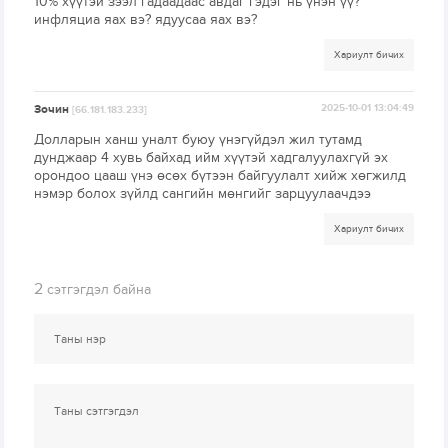
10% хүүтэй зээл гадаадаас авдаг гэдэг нь үнэн үү?
инфляциа яах вэ? ядуусаа яах вэ?
Хариулт бичих
Зочин
2025-10-01 13:04:49
[66.181.183.233]
Долларын ханш уналт буюу үнэгүйдэл жил тутамд
дунджаар 4 хувь байхад ийм хүүтэй хадгалуулахгүй эх
орондоо цааш үнэ өсөх бүтээн байгуулалт хийж хөгжилд
нэмэр болох зүйлд сангийн мөнгийг зарцуулаачдээ
Хариулт бичих
2
сэтгэгдэл байна