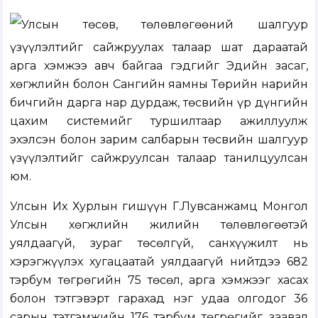
Улсын төсөв, төлөвлөгөөний шалгуур
үзүүлэлтийг сайжруулах талаар шат дараатай
арга хэмжээ авч байгаа гэдгийг Эдийн засаг,
хөгжлийн болон Сангийн яамны Төрийн нарийн
бичгийн дарга нар дурдаж, төсвийн үр дүнгийн
цахим системийг туршилтаар ажиллуулж
эхэлсэн болон зарим салбарын төсвийн шалгуур
үзүүлэлтийг сайжруулсан талаар танилцуулсан
юм.
Улсын Их Хурлын гишүүн Г.Лувсанжамц Монгол
Улсын хөгжлийн жилийн төлөвлөгөөтэй
уялдаагүй, зураг төсөлгүй, санхүүжилт нь
хэрэгжүүлэх хугацаатай уялдаагүй нийтдээ 682
тэрбум төгрөгийн 75 төсөл, арга хэмжээг хасах
болон тэтгэвэрт гарахад нэг удаа олгодог 36
сарын тэтгэмжийн 176 тэрбум төгрөгийг заавал