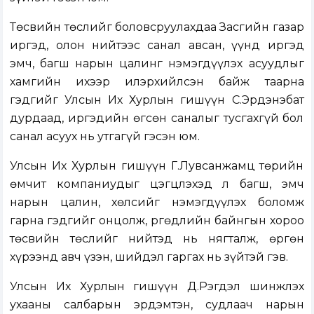
Төсвийн төслийг боловсруулахдаа Засгийн газар
иргэд, олон нийтээс санал авсан, үүнд иргэд
эмч, багш нарын цалинг нэмэгдүүлэх асуудлыг
хамгийн ихээр илэрхийлсэн байж таарна
гэдгийг Улсын Их Хурлын гишүүн С.Эрдэнэбат
дурдаад, иргэдийн өгсөн саналыг тусгахгүй бол
санал асуух нь утгагүй гэсэн юм.
Улсын Их Хурлын гишүүн Г.Лувсанжамц төрийн
өмчит компаниудыг цэгцлэхэд л багш, эмч
нарын цалин, хөлсийг нэмэгдүүлэх боломж
гарна гэдгийг онцолж, Өргөдлийн байнгын хороо
төсвийн төслийг нийтэд нь нягталж, өргөн
хүрээнд авч үзэн, шийдэл гаргах нь зүйтэй гэв.
Улсын Их Хурлын гишүүн Д.Рэгдэл шинжлэх
ухааны салбарын эрдэмтэн, судлаач нарын