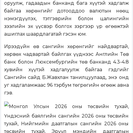
оруулж, гадаадын банканд бага хүүтэй хадгалж
байгаа хөрөнгийг дотооддоо валютын нөөц
нэмэгдүүлэх, тэтгэврийн болон цалингийн
зээлийн эх үүсвэр болгох зэргээр үр өгөөжтэй
ашиглах шаардлагатай гэсэн юм.
Ирээдүйн өв сангийн хөрөнгийг найдвартай,
хөрвөх чадвартай байлгах үүднээс Английн Төв
банк болон Люксембургийн төв банканд 4.3-4.8
хувийн хүүтэй хадгалуулж байгаа гэдгийг
Сангийн сайд Б.Жавхлан танилцуулаад, энэ онд
уг хадгаламжаас 96 тэрбум төгрөгийн өгөөж авна
гэв.
Монгол Улсын 2026 оны төсвийн тухай,
Үндэсний баялгийн сангийн 2026 оны төсвийн
тухай, Нийгмийн даатгалын сангийн 2026 оны
төсвийн тухай, Эрүүл мэндийн даатгалын