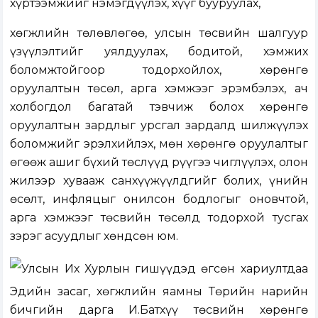
хүртээмжийг нэмэгдүүлэх, хүүг бууруулах,
хөгжлийн төлөвлөгөө, улсын төсвийн шалгуур
үзүүлэлтийг уялдуулах, бодитой, хэмжих
боломжтойгоор тодорхойлох, хөрөнгө
оруулалтын төсөл, арга хэмжээг эрэмбэлэх, ач
холбогдол багатай тэвчиж болох хөрөнгө
оруулалтын зардлыг урсгал зардалд шилжүүлэх
боломжийг эрэлхийлэх, мөн хөрөнгө оруулалтыг
өгөөж ашиг бүхий төслүүд рүүгээ чиглүүлэх, олон
жилээр хувааж санхүүжүүлдгийг болих, үнийн
өсөлт, инфляцыг онилсон бодлогыг оновчтой,
арга хэмжээг төсвийн төсөлд тодорхой тусгах
зэрэг асуудлыг хөндсөн юм.
Улсын Их Хурлын гишүүдэд өгсөн хариултдаа
Эдийн засаг, хөгжлийн яамны Төрийн нарийн
бичгийн дарга И.Батхүү төсвийн хөрөнгө