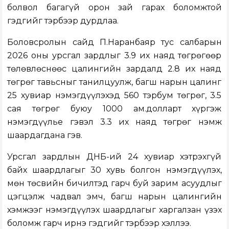
болвол багагүй орон зай гарах боломжтой
гэдгийг тэрбээр дурдлаа.
Боловсролын сайд П.Наранбаяр тус салбарын
2026 оны урсгал зардлыг 3.9 их наяд төгрөгөөр
төлөвлөснөөс цалингийн зардалд 2.8 их наяд
төгрөг тавьсныг танилцуулж, багш нарын цалинг
25 хувиар нэмэгдүүлэхэд 560 тэрбум төгрөг, 3.5
сая төгрөг буюу 1000 ам.долларт хүргэж
нэмэгдүүлье гэвэл 3.3 их наяд төгрөг нэмж
шаардагдана гэв.
Урсгал зардлын ДНБ-ий 24 хувиар хэтрэхгүй
байх шаардлагыг 30 хувь болгон нэмэгдүүлэх,
мөн төсвийн бичилтэд гарч буй зарим асуудлыг
цэгцэлж чадвал эмч, багш нарын цалингийн
хэмжээг нэмэгдүүлэх шаардлагыг харгалзан үзэх
боломж гарч ирнэ гэдгийг тэрбээр хэллээ.