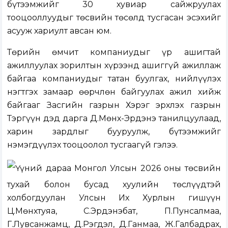
бүтээмжийг 30 хувиар сайжруулах
тооцооллуудыг төсвийн төсөлд тусгасан эсэхийг
асууж хариулт авсан юм.
Төрийн өмчит компаниудыг үр ашигтай
ажиллуулах зорилтын хүрээнд ашиггүй ажиллаж
байгаа компаниудыг татан буулгах, нийлүүлэх
нэгтгэх замаар өөрчлөн байгуулах ажил хийж
байгааг Засгийн газрын Хэрэг эрхлэх газрын
Тэргүүн дэд дарга Д.Мөнх-Эрдэнэ танилцуулаад,
харин зардлыг бууруулж, бүтээмжийг
нэмэгдүүлэх тооцоолол тусгаагүй гэлээ.
Үүний дараа Монгол Улсын 2026 оны төсвийн
тухай болон бусад хуулийн төслүүдтэй
холбогдуулан Улсын Их Хурлын гишүүн
Ц.Мөнхтуяа, С.Эрдэнэбат, П.Пунсалмаа,
Г.Лувсанжамц, Д.Рэгдэл, Д.Ганмаа, Ж.Галбадрах,