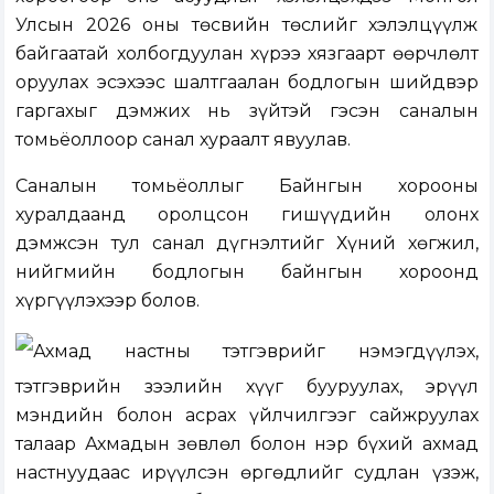
Улсын 2026 оны төсвийн төслийг хэлэлцүүлж
байгаатай холбогдуулан хүрээ хязгаарт өөрчлөлт
оруулах эсэхээс шалтгаалан бодлогын шийдвэр
гаргахыг дэмжих нь зүйтэй гэсэн саналын
томьёоллоор санал хураалт явуулав.
Саналын томьёоллыг Байнгын хорооны
хуралдаанд оролцсон гишүүдийн олонх
дэмжсэн тул санал дүгнэлтийг Хүний хөгжил,
нийгмийн бодлогын байнгын хороонд
хүргүүлэхээр болов.
Ахмад настны тэтгэврийг нэмэгдүүлэх,
тэтгэврийн зээлийн хүүг бууруулах, эрүүл
мэндийн болон асрах үйлчилгээг сайжруулах
талаар Ахмадын зөвлөл болон нэр бүхий ахмад
настнуудаас ирүүлсэн өргөдлийг судлан үзэж,