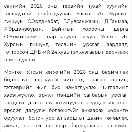
сангийн 2026 оны төсвийн тухай хуулийн
төслүүдтэй холбогдуулан Улсын Их Хурлын
гишүүн С.Эрдэнэбат, Г.Лувсанжамц, Д.Ганмаа,
Р.Эрдэнэбүрэн, Байнгын хорооны дарга
О.Номинчимэг нар асуулт асуув. Улсын Их
Хурлын гишүүд төсвийн урсгал зардалд
тогтоосон ДНБ-ий 24 хувь гэх хязгаарыг өөрчилж
нэмэгдүүлэх,
Монгол Улсын хөгжлийн 2026 онд баримтлах
бодлогын тэргүүлэх чиглэлд заасан цалин,
тэтгэврийг жил бүр нэмэгдүүлэх чиглэлийг
хэрэгжүүлэх, эрүүл мэндийн салбарын урсгал
зардлыг дотор нь зохицуулах асуудал ихээхэн
эрсдэл дагуулж болзошгүйг анхаарах, хөрөнгө
оруулалт болон урсгал зардлыг дахин төлөвлөх,
ахмад настны тэтгэвэр барьцаалсан зээлийн