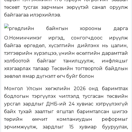
төсөвт тусгах зарчмын зөрүүтэй санал оруулж
байгаагаа илэрхийлэв.
Өргөдлийн байнгын хорооны дарга
О.Номинчимэг иргэд, сонгогчдоос ирүүлж
байгаа өргөдөл, хүсэлтийн дийлэнх нь цалин,
тэтгэврийн хүрэлцээ, үнийн өсөлтийн дарамттай
холбоотой байгааг танилцуулж, инфляцыг
хязгаарлах талаар Төсвийн тогтвортой байдлын
зөвлөл ямар дүгнэлт өгч буйг болон
Монгол Улсын хөгжлийн 2026 онд баримтлах
бодлогын тэргүүлэх чиглэлд тусгасан төсвийн
урсгал зардлыг ДНБ-ий 24 хувиас хэтрүүлэхгүй
байх тухай заалтыг ягштал баримталсан шигээ
төрийн өмчит компаниудын реформыг
эрчимжүүлж, зардлыг 15 хувиар бууруулах,