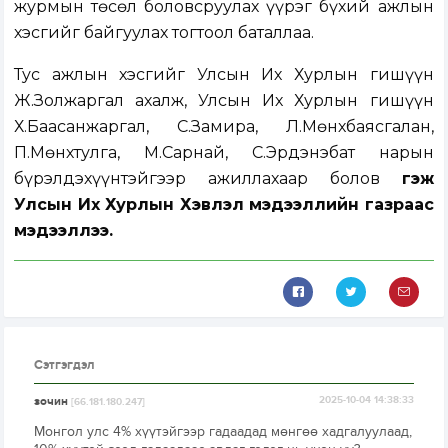
журмын төсөл боловсруулах үүрэг бүхий ажлын
хэсгийг байгуулах тогтоол баталлаа.
Тус ажлын хэсгийг Улсын Их Хурлын гишүүн
Ж.Золжаргал ахалж, Улсын Их Хурлын гишүүн
Х.Баасанжаргал, С.Замира, Л.Мөнхбаясгалан,
П.Мөнхтулга, М.Сарнай, С.Эрдэнэбат нарын
бүрэлдэхүүнтэйгээр ажиллахаар болов
гэж
Улсын Их Хурлын Хэвлэл мэдээллийн газраас
мэдээллээ.
Сэтгэгдэл
зочин
2025-10-04 14:38:33
[66.181.180.247]
Монгол улс 4% хүүтэйгээр гадаадад мөнгөө хадгалуулаад,