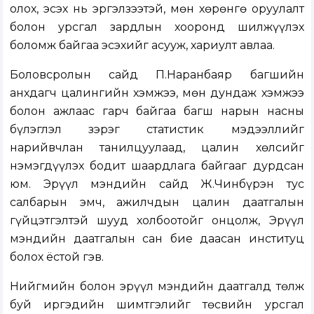
олох, эсэх нь эргэлзээтэй, мөн хөрөнгө оруулалт
болон урсгал зардлын хооронд шилжүүлэх
боломж байгаа эсэхийг асууж, хариулт авлаа.
Боловсролын сайд П.Наранбаяр багшийн
анхдагч цалингийн хэмжээ, мөн дундаж хэмжээ
болон ажлаас гарч байгаа багш нарын насны
бүлэглэл зэрэг статистик мэдээллийг
нарийвчлан танилцуулаад, цалин хөлсийг
нэмэгдүүлэх бодит шаардлага байгааг дурдсан
юм. Эрүүл мэндийн сайд Ж.Чинбүрэн тус
салбарын эмч, ажилчдын цалин даатгалын
гүйцэтгэлтэй шууд холбоотойг онцолж, Эрүүл
мэндийн даатгалын сан бие даасан институц
болох ёстой гэв.
Нийгмийн болон эрүүл мэндийн даатгалд төлж
буй иргэдийн шимтгэлийг төсвийн урсгал