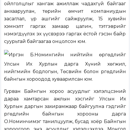
ойлголцлыг хангаж ажиллаж чадахгүй байгааг
анхааруулан, төрийн өмчит компаниудын
засаглал, үр ашгийг сайжруулж, 15 хувийн
хэмнэлт гаргах замаар цалин, тэтгэврийг
нэмэгдүүлэх эх үүсвэрээ гаргах ёстой гэсэн байр
суурьтай байгаагаа онцолсон юм.
Иргэн Б.Номингийн нийтийн өргөдлийг
Улсын Их Хурлын дарга Хүний хөгжил,
нийгмийн бодлогын, Төсвийн болон Өргөдлийн
байнгын хороодод хуваарилсан юм.
Гурван Байнгын хороо асуудлыг хэлэлцсэний
дараа хамтарсан ажлын хэсгийг Улсын Их
Хурлын даргын захирамжаар байгуулна гэдгийг
Өргөдлийн байнгын хорооны дарга
О.Номинчимэг танилцуулж, бусад хоёр Байнгын
хороогоор энэ асуудлыг хэлэлцэхдээ Монгол