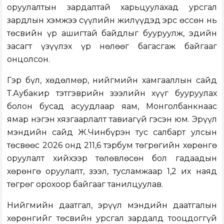
оруулалтын зардалтай харьцуулахад урсгал
зардлын хэмжээ сүүлийн жилүүдэд эрс өссөн нь
төсвийн үр ашигтай байдлыг бууруулж, эдийн
засагт үзүүлэх үр нөлөөг багасгаж байгааг
онцолсон.
Гэр бүл, хөдөлмөр, нийгмийн хамгааллын сайд
Т.Аубакир тэтгэврийн зээлийн хүүг бууруулах
болон бусад асуудлаар яам, Монголбанкнаас
ямар нэгэн хязгаарлалт тавиагүй гэсэн юм. Эрүүл
мэндийн сайд Ж.Чинбүрэн тус салбарт улсын
төсвөөс 2026 онд 211,6 тэрбум төгрөгийн хөрөнгө
оруулалт хийхээр төлөвлөсөн бол гадаадын
хөрөнгө оруулалт, зээл, тусламжаар 1,2 их наяд
төгрөг орохоор байгааг танилцуулав.
Нийгмийн даатгал, эрүүл мэндийн даатгалын
хөрөнгийг төсвийн урсгал зардалд тооцдоггүй