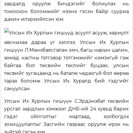
зардалд оруулж бичдэгийг болиулах нь
томоохон боломжийг нээнэ гэсэн байр сууриа
дахин илэрхийлсэн юм.
Улсын Их Хурлын гишүүд асуулт асууж, хариулт
авсныхаа дараа үг хэллээ. Улсын Их Хурлын
гишүүн Л.Мөнхбаясгалан эмч, багш нарын цалин,
ахмад настны тэтгэвэр тэтгэмжийг нэмэхгүй гэж
байгаа бол төсвийн төслийг буцаах, улсын
төсвийг хугацаанд нь баталж чадахгүй бол өөрөө
тарах боломж Улсын Их Хуралд бий гэдгийг
сануулсан.
Улсын Их Хурлын гишүүн С.Эрдэнэбат төсвийн
урсгал зардлын хэмжээг ДНБ-ий 24 хувьд барих
гэдэг ойлголтыг мартаад, холбогдох
зохицуулалтыг Засгийн газраас оруулж ирэх нь
зүйтэй гэсэн юм.