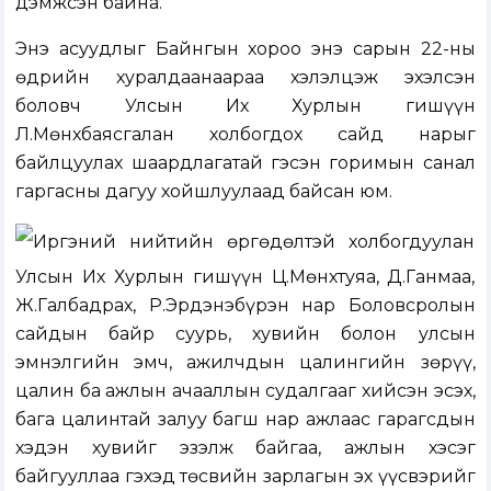
дэмжсэн байна.
Энэ асуудлыг Байнгын хороо энэ сарын 22-ны
өдрийн хуралдаанаараа хэлэлцэж эхэлсэн
боловч Улсын Их Хурлын гишүүн
Л.Мөнхбаясгалан холбогдох сайд нарыг
байлцуулах шаардлагатай гэсэн горимын санал
гаргасны дагуу хойшлуулаад байсан юм.
Иргэний нийтийн өргөдөлтэй холбогдуулан
Улсын Их Хурлын гишүүн Ц.Мөнхтуяа, Д.Ганмаа,
Ж.Галбадрах, Р.Эрдэнэбүрэн нар Боловсролын
сайдын байр суурь, хувийн болон улсын
эмнэлгийн эмч, ажилчдын цалингийн зөрүү,
цалин ба ажлын ачааллын судалгааг хийсэн эсэх,
бага цалинтай залуу багш нар ажлаас гарагсдын
хэдэн хувийг эзэлж байгаа, ажлын хэсэг
байгууллаа гэхэд төсвийн зарлагын эх үүсвэрийг