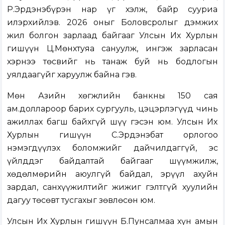
Р.Эрдэнэбүрэн нар үг хэлж, байр сууриа
илэрхийлэв. 2026 оныг Боловсролыг дэмжих
жил болгон зарлаад байгааг Улсын Их Хурлын
гишүүн Ц.Мөнхтуяа сануулж, ингэж зарласан
хэрнээ төсвийг нь танаж буй нь бодлогын
уялдаагүйг харуулж байна гэв.
Мөн Азийн хөгжлийн банкны 150 сая
ам.доллароор барих сургууль, цэцэрлэгүүд чинь
ажиллах багш байхгүй шүү гэсэн юм. Улсын Их
Хурлын гишүүн С.Эрдэнэбат орлогоо
нэмэгдүүлэх боломжийг дайчилдаггүй, эс
үйлддэг байдалтай байгааг шүүмжилж,
хөдөлмөрийн аюулгүй байдал, эрүүл ахуйн
зардал, санхүүжилтийг жижиг гэлтгүй хуулийн
дагуу төсөвт тусгахыг зөвлөсөн юм.
Улсын Их Хурлын гишүүн Б.Пунсалмаа хүн амын