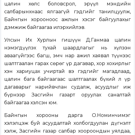
цалин хөлс боловсрол, эрүүл мэндийн
салбарынхнаас ялгаагүй гэдгийг танилцуулж,
Байнгын хорооноос ажлын хэсэг байгуулахыг
дэмжиж байгаагаа илэрхийлэв.
Улсын Их Хурлын гишүүн Д.Ганмаа цалин
нэмэгдүүлэх тухай шаардлагыг нь хүлээн
аваагүйгээс багш, эмч нар ажил хаявал түүнээс
шалтгаалан гарах сөрөг үр дагавар, хор хохирлыг
хэн хариуцах учиртай вэ гэдгийг магадлаад,
цалин бага байгаагаас шалтгаалах бүхий л үр
дагаварыг нарийвчлан судалж, асуудлыг иж
бүрнээр Засгийн газарт оруулах саналтай
байгаагаа хэлсэн юм.
Байнгын хорооны дарга О.Номинчимэг
хэлэлцэж буй асуудалтай холбогдуулан дүгнэлт
хэлж, Засгийн газар салбар хоороондын уялдаа,