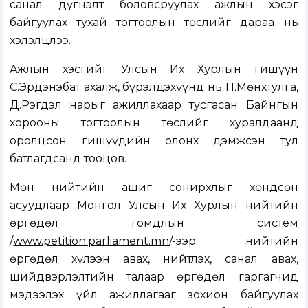
санал дүгнэлт боловсруулах ажлын хэсэг
байгуулах тухай тогтоолын төслийг дараа нь
хэлэлцлээ.
Ажлын хэсгийг Улсын Их Хурлын гишүүн
С.Эрдэнэбат ахалж, бүрэлдэхүүнд нь П.Мөнхтулга,
Д.Рэгдэл нарыг ажиллахаар тусгасан Байнгын
хорооны тогтоолын төслийг хуралдаанд
оролцсон гишүүдийн олонх дэмжсэн тул
батлагдсанд тооцов.
Мөн нийтийн ашиг сонирхлыг хөндсөн
асуудлаар Монгол Улсын Их Хурлын нийтийн
өргөдөл гомдлын систем
/
www.petition.parliament.mn
/-ээр нийтийн
өргөдөл хүлээн авах, нийтлэх, санал авах,
шийдвэрлэлтийн талаар өргөдөл гаргагчид
мэдээлэх үйл ажиллагааг зохион байгуулах