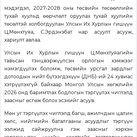
мэдэгдэл, 2027-2028 оны төсвийн төсөөллийн
тухай хуульд өөрчлөлт оруулах тухай хуулийн
төсөлтэй холбогдуулан Улсын Их Хурлын гишүүн
Ц.Мөнхтуяа, С.Эрдэнэбат нар асуулт асууж,
хариулт авлаа.
Улсын Их Хурлын гишүүн Ц.Мөнхтуяагийн
тавьсан тэнцвэржүүлсэн орлогын хэмжээг
нэмэгдүүлэх боломж, төсвийн урсгал зардлыг
дотоодын нийт бүтээгдэхүүн (ДНБ)-ий 24 хувиас
хэтрүүлэхгүй байхаар Монгол Улсын хөгжлийн
2026 онд баримтлах бодлогын тэргүүлэх чиглэлд
заасныг өсгөж болох эсэхийг асуув.
Мөн уг тэргүүлэх чиглэлд багш, ажилчдын цалин
хөлс, нийгмийн баталгааны асуудлыг тэргүүн
ээлжид сайжруулна гэж заасныг хэрхэн