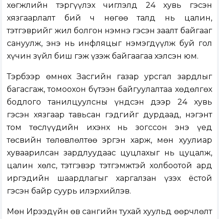
хөгжлийн тэргүүлэх чиглэлд 24 хувь гэсэн
хязгаарлалт бий ч нөгөө талд нь цалин,
тэтгэврийг жил болгон нэмнэ гэсэн заалт байгааг
сануулж, энэ нь инфляцыг нэмэгдүүлж буй гол
хүчин зүйл биш гэж үзэж байгаагаа хэлсэн юм.
Тэрбээр өмнөх Засгийн газар урсгал зардлыг
багасгаж, томоохон бүтээн байгуулалтаа хөдөлгөх
бодлого танилцуулсны үндсэн дээр 24 хувь
гэсэн хязгаар тавьсан гэдгийг дурдаад, нэгэнт
том төслүүдийн ихэнх нь зогссон энэ үед
төсвийн төлөвлөлтөө эргэн харж, мөн хуулиар
хуваарилсан зардлуудаас цуцлахыг нь цуцалж,
цалин хөлс, тэтгэвэр тэтгэмжтэй холбоотой ард
иргэдийн шаардлагыг харгалзан үзэх ёстой
гэсэн байр суурь илэрхийлэв.
Мөн Ирээдүйн өв сангийн тухай хуульд өөрчлөлт