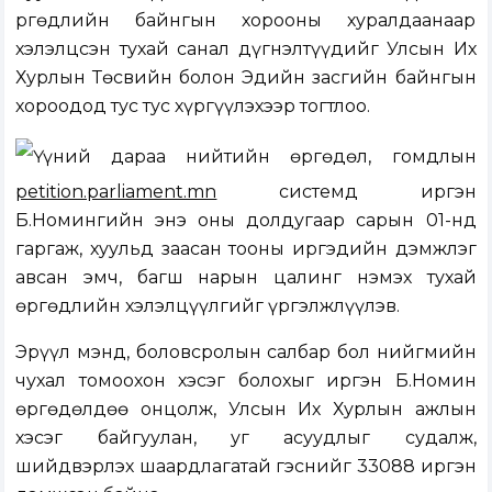
Өргөдлийн байнгын хорооны хуралдаанаар
хэлэлцсэн тухай санал дүгнэлтүүдийг Улсын Их
Хурлын Төсвийн болон Эдийн засгийн байнгын
хороодод тус тус хүргүүлэхээр тогтлоо.
Үүний дараа нийтийн өргөдөл, гомдлын
petition.parliament.mn
системд иргэн
Б.Номингийн энэ оны долдугаар сарын 01-нд
гаргаж, хуульд заасан тооны иргэдийн дэмжлэг
авсан эмч, багш нарын цалинг нэмэх тухай
өргөдлийн хэлэлцүүлгийг үргэлжлүүлэв.
Эрүүл мэнд, боловсролын салбар бол нийгмийн
чухал томоохон хэсэг болохыг иргэн Б.Номин
өргөдөлдөө онцолж, Улсын Их Хурлын ажлын
хэсэг байгуулан, уг асуудлыг судалж,
шийдвэрлэх шаардлагатай гэснийг 33088 иргэн