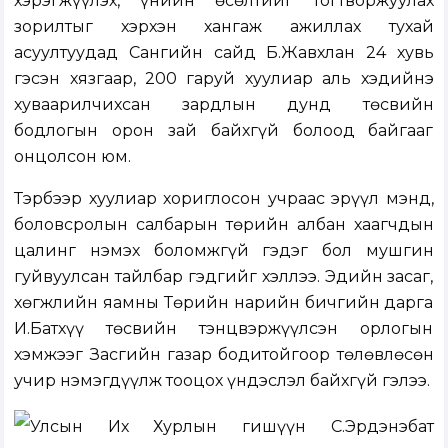
хэрэгжүүлэх, үнийн өсөлтийг тогтворжуулах
зорилтыг хэрхэн хангаж ажиллах тухай
асуултуудад Сангийн сайд Б.Жавхлан 24 хувь
гэсэн хязгаар, 200 гаруй хуулиар аль хэдийнэ
хуваарилчихсан зардлын дунд төсвийн
бодлогын орон зай байхгүй болоод байгааг
онцолсон юм.
Тэрбээр хуулиар хориглосон учраас эрүүл мэнд,
боловсролын салбарын төрийн албан хаагчдын
цалинг нэмэх боломжгүй гэдэг бол мушгин
гуйвуулсан тайлбар гэдгийг хэллээ. Эдийн засаг,
хөгжлийн яамны Төрийн нарийн бичгийн дарга
И.Батхүү төсвийн тэнцвэржүүлсэн орлогын
хэмжээг Засгийн газар бодитойгоор төлөвлөсөн
учир нэмэгдүүлж тооцох үндэслэл байхгүй гэлээ.
Улсын Их Хурлын гишүүн С.Эрдэнэбат