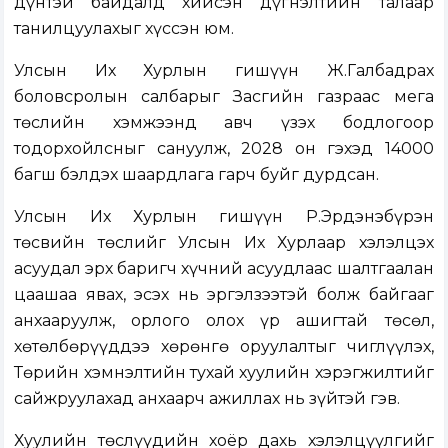
дүнтэй байдалд хийсэн дүгнэлтийн талаар
танилцуулахыг хүссэн юм.
Улсын Их Хурлын гишүүн Ж.Галбадрах
боловсролын салбарыг Засгийн газраас мега
төслийн хэмжээнд авч үзэх бодлогоор
тодорхойлсныг сануулж, 2028 он гэхэд 14000
багш бэлдэх шаардлага гарч буйг дурдсан.
Улсын Их Хурлын гишүүн Р.Эрдэнэбүрэн
төсвийн төслийг Улсын Их Хурлаар хэлэлцэх
асуудал эрх баригч хүчний асуудлаас шалтгаалан
цаашаа явах, эсэх нь эргэлзээтэй болж байгааг
анхааруулж, орлого олох үр ашигтай төсөл,
хөтөлбөрүүддээ хөрөнгө оруулалтыг чиглүүлэх,
Төрийн хэмнэлтийн тухай хуулийн хэрэгжилтийг
сайжруулахад анхаарч ажиллах нь зүйтэй гэв.
Хуулийн төслүүдийн хоёр дахь хэлэлцүүлгийг